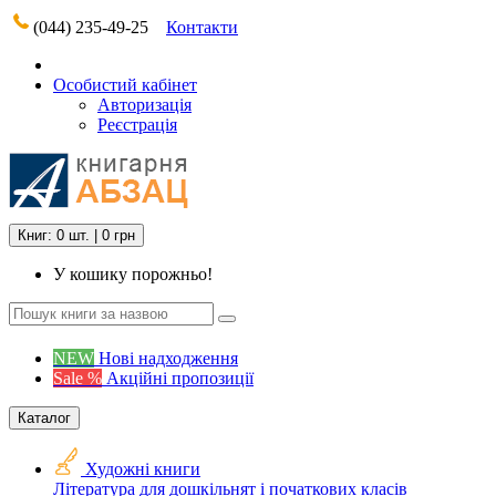
(044) 235-49-25
Контакти
Особистий кабінет
Авторизація
Реєстрація
Книг: 0 шт. | 0 грн
У кошику порожньо!
NEW
Нові надходження
Sale %
Акційні пропозиції
Каталог
Художні книги
Література для дошкільнят і початкових класів