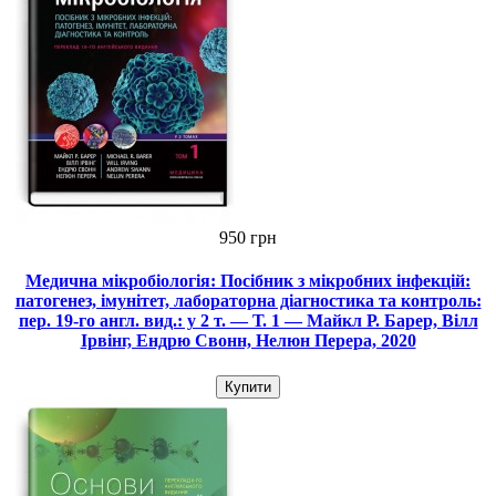
950 грн
Медична мікробіологія: Посібник з мікробних інфекцій:
патогенез, імунітет, лабораторна діагностика та контроль:
пер. 19-го англ. вид.: у 2 т. — Т. 1 — Майкл Р. Барер, Вілл
Ірвінг, Ендрю Свонн, Нелюн Перера, 2020
Купити