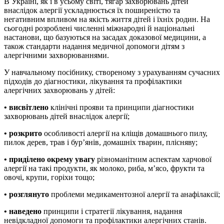
В Україні, як і в усьому світі, тягар захворювань дітей
внаслідок алергії ускладнюється їх поширеністю та
негативним впливом на якість життя дітей і їхніх родин. На
сьогодні розроблені численні міжнародні й національні
настанови, що базуються на засадах доказової медицини, а
також стандарти надання медичної допомоги дітям з
алергічними захворюваннями.
У навчальному посібнику, створеному з урахуванням сучасних
підходів до діагностики, лікування та профілактики
алергічних захворювань у дітей:
• висвітлено
клінічні прояви та принципи діагностики
захворювань дітей внаслідок алергії;
• розкрито
особливості алергії на кліщів домашнього пилу,
пилок дерев, трав і бур’янів, домашніх тварин, плісняву;
•
приділено окрему увагу
різноманітним аспектам харчової
алергії на такі продукти, як молоко, риба, м’ясо, фрукти та
овочі, крупи, горіхи тощо;
• розглянуто
проблеми медикаментозної алергії та анафілаксії;
• наведено
принципи і стратегії лікування, надання
невідкладної допомоги та профілактики алергічних станів.