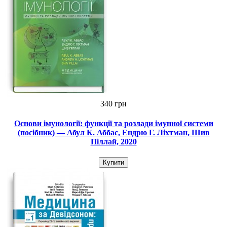
340 грн
Основи імунології: функції та розлади імунної системи
(посібник) — Абул К. Аббас, Ендрю Г. Ліхтман, Шив
Піллай, 2020
Купити