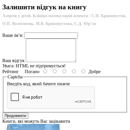
Залишити відгук на книгу
Алергія у дітей. Клініко-молекулярні аспекти / С.П. Кривопустов,
О.П. Волосовець, М.В. Кривопустова, С.Д. Юр’єв
Ваше ім’я:
Ваш відгук
Увага:
HTML не підтримується!
Рейтинг
Погано
Добре
Captcha
Введіть код, який бачите нижче
Продовжити
Книги, які можуть Вас зацікавити