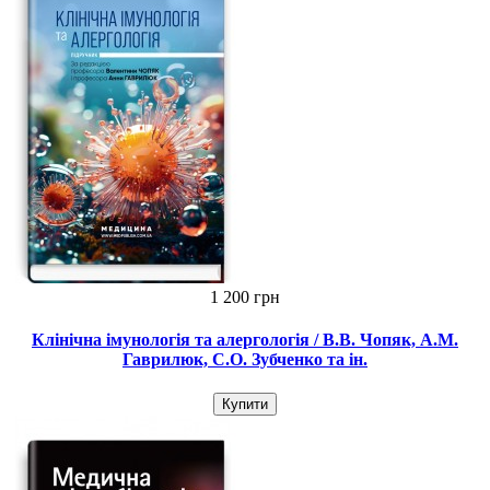
1 200 грн
Клінічна імунологія та алергологія / В.В. Чопяк, А.М.
Гаврилюк, С.О. Зубченко та ін.
Купити