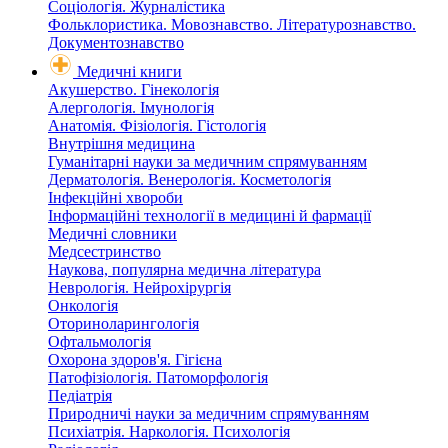
Соціологія. Журналістика
Фольклористика. Мовознавство. Літературознавство.
Документознавство
Медичні книги
Акушерство. Гінекологія
Алергологія. Імунологія
Анатомія. Фізіологія. Гістологія
Внутрішня медицина
Гуманітарні науки за медичним спрямуванням
Дерматологія. Венерологія. Косметологія
Інфекційні хвороби
Інформаційні технології в медицині й фармації
Медичні словники
Медсестринство
Наукова, популярна медична література
Неврологія. Нейрохірургія
Онкологія
Оториноларингологія
Офтальмологія
Охорона здоров'я. Гігієна
Патофізіологія. Патоморфологія
Педіатрія
Природничі науки за медичним спрямуванням
Психіатрія. Наркологія. Психологія