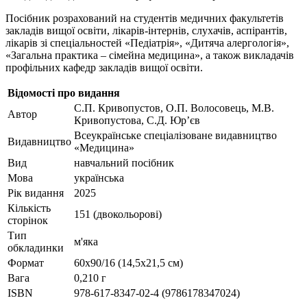
Посібник розрахований на студентів медичних факультетів
закладів вищої освіти, лікарів-інтернів, слухачів, аспірантів,
лікарів зі спеціальностей «Педіатрія», «Дитяча алергологія»,
«Загальна практика – сімейна медицина», а також викладачів
профільних кафедр закладів вищої освіти.
Відомості про видання
С.П. Кривопустов, О.П. Волосовець, М.В.
Автор
Кривопустова, С.Д. Юр’єв
Всеукраїнське спеціалізоване видавництво
Видавництво
«Медицина»
Вид
навчальний посібник
Мова
українська
Рік видання
2025
Кількість
151 (двокольорові)
сторінок
Тип
м'яка
обкладинки
Формат
60х90/16 (14,5х21,5 см)
Вага
0,210 г
ISBN
978-617-8347-02-4 (9786178347024)