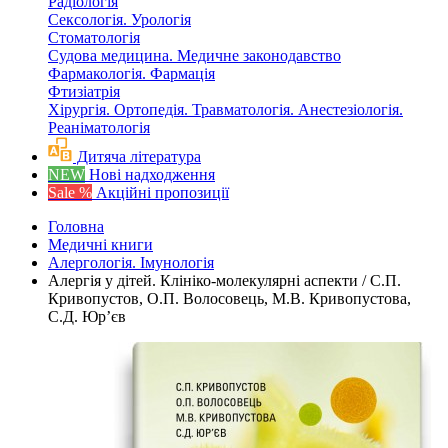
Радіологія
Сексологія. Урологія
Стоматологія
Судова медицина. Медичне законодавство
Фармакологія. Фармація
Фтизіатрія
Хірургія. Ортопедія. Травматологія. Анестезіологія.
Реаніматологія
Дитяча література
NEW
Нові надходження
Sale %
Акційні пропозиції
Головна
Медичні книги
Алергологія. Імунологія
Алергія у дітей. Клініко-молекулярні аспекти / С.П.
Кривопустов, О.П. Волосовець, М.В. Кривопустова,
С.Д. Юр’єв