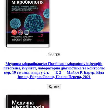
490 грн
Медична мікробіологія: Посібник з мікробних інфекцій:
патогенез, імунітет, лабораторна діагностика та контроль:
пер. 19-го англ. вид.: у 2 т. — Т. 2 — Майкл Р. Барер, Вілл
Ірвінг, Ендрю Свонн, Нелюн Перера, 2021
Купити