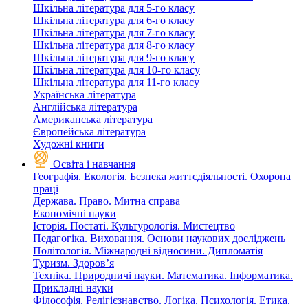
Шкільна література для 5-го класу
Шкільна література для 6-го класу
Шкільна література для 7-го класу
Шкільна література для 8-го класу
Шкільна література для 9-го класу
Шкільна література для 10-го класу
Шкільна література для 11-го класу
Українська література
Англійська література
Американська література
Європейська література
Художні книги
Освіта і навчання
Географія. Екологія. Безпека життєдіяльності. Охорона
праці
Держава. Право. Митна справа
Економічні науки
Історія. Постаті. Культурологія. Мистецтво
Педагогіка. Виховання. Основи наукових досліджень
Політологія. Міжнародні відносини. Дипломатія
Туризм. Здоров’я
Техніка. Природничі науки. Математика. Інформатика.
Прикладні науки
Філософія. Релігієзнавство. Логіка. Психологія. Етика.