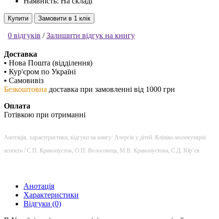
Наявність: На складі
Купити
Замовити в 1 клік
0 відгуків
/
Залишити відгук на книгу
Доставка
•
Нова Пошта (відділення)
•
Кур'єром по Україні
•
Самовивіз
Безкоштовна
доставка при замовленні від 1000 грн
Оплата
Готівкою при отриманні
Анотація, характеристики, відгуки на книгу: Алергія у дітей. Клініко-молекулярні
аспекти / С.П. Кривопустов, О.П. Волосовець, М.В. Кривопустова, С.Д. Юр’єв
Анотація
Характеристики
Відгуки (0)