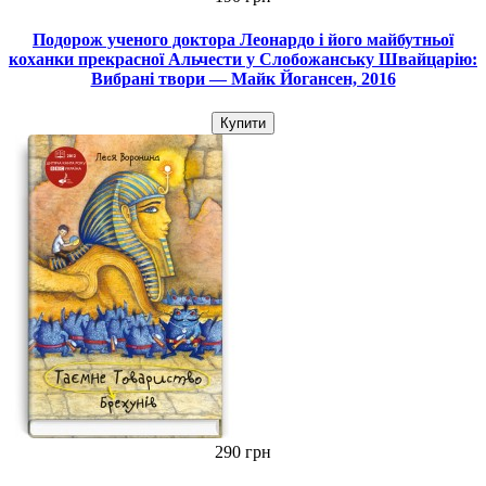
Подорож ученого доктора Леонардо і його майбутньої
коханки прекрасної Альчести у Слобожанську Швайцарію:
Вибрані твори — Майк Йогансен, 2016
Купити
290 грн