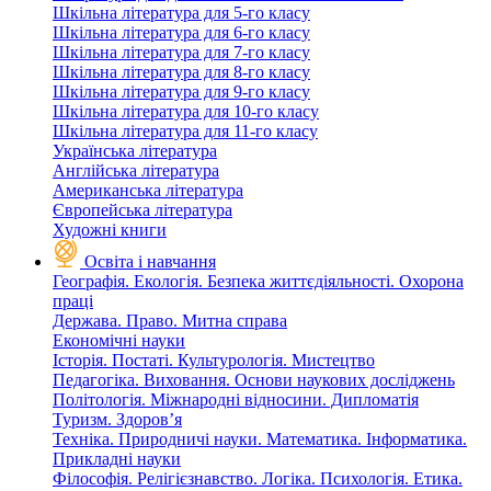
Шкільна література для 5-го класу
Шкільна література для 6-го класу
Шкільна література для 7-го класу
Шкільна література для 8-го класу
Шкільна література для 9-го класу
Шкільна література для 10-го класу
Шкільна література для 11-го класу
Українська література
Англійська література
Американська література
Європейська література
Художні книги
Освіта і навчання
Географія. Екологія. Безпека життєдіяльності. Охорона
праці
Держава. Право. Митна справа
Економічні науки
Історія. Постаті. Культурологія. Мистецтво
Педагогіка. Виховання. Основи наукових досліджень
Політологія. Міжнародні відносини. Дипломатія
Туризм. Здоров’я
Техніка. Природничі науки. Математика. Інформатика.
Прикладні науки
Філософія. Релігієзнавство. Логіка. Психологія. Етика.