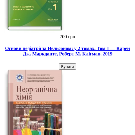
700 грн
Основи педіатрії за Нельсоном: у 2 томах. Том 1 — Карен
Дж. Маркданте, Роберт М. Клігман, 2019
Купити