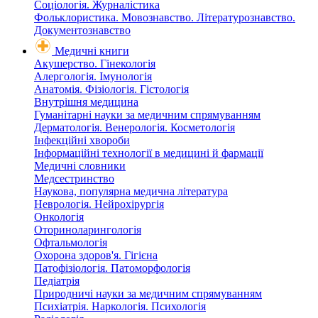
Соціологія. Журналістика
Фольклористика. Мовознавство. Літературознавство.
Документознавство
Медичні книги
Акушерство. Гінекологія
Алергологія. Імунологія
Анатомія. Фізіологія. Гістологія
Внутрішня медицина
Гуманітарні науки за медичним спрямуванням
Дерматологія. Венерологія. Косметологія
Інфекційні хвороби
Інформаційні технології в медицині й фармації
Медичні словники
Медсестринство
Наукова, популярна медична література
Неврологія. Нейрохірургія
Онкологія
Оториноларингологія
Офтальмологія
Охорона здоров'я. Гігієна
Патофізіологія. Патоморфологія
Педіатрія
Природничі науки за медичним спрямуванням
Психіатрія. Наркологія. Психологія