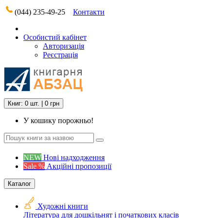
(044) 235-49-25
Контакти
Особистий кабінет
Авторизація
Реєстрація
Книг: 0 шт. | 0 грн
У кошику порожньо!
NEW
Нові надходження
Sale %
Акційні пропозиції
Каталог
Художні книги
Література для дошкільнят і початкових класів