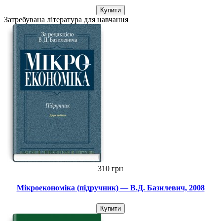
Купити
Затребувана література для навчання
310 грн
Мікроекономіка (підручник) — В.Д. Базилевич, 2008
Купити