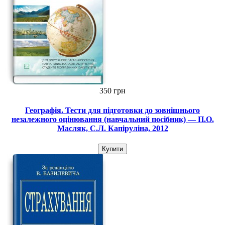
350 грн
Географія. Тести для підготовки до зовнішнього
незалежного оцінювання (навчальний посібник) — П.О.
Масляк, С.Л. Капіруліна, 2012
Купити