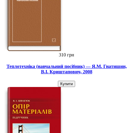
310 грн
Теплотехніка (навчальний посібник) — Я.М. Гнатишин,
В.І. Криштапович, 2008
Купити