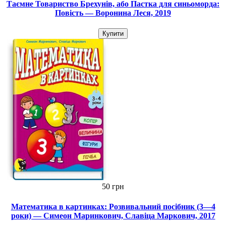
Таємне Товариство Брехунів, або Пастка для синьоморда:
Повість — Воронина Леся, 2019
Купити
50 грн
Математика в картинках: Розвивальний посібник (3—4
роки) — Симеон Маринкович, Славіца Маркович, 2017