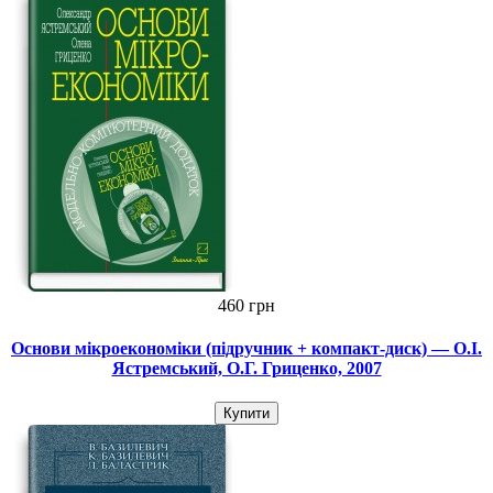
460 грн
Основи мікроекономіки (підручник + компакт-диск) — О.І.
Ястремський, О.Г. Гриценко, 2007
Купити