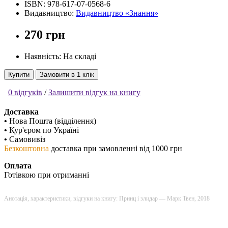
ISBN:
978-617-07-0568-6
Видавництво:
Видавництво «Знання»
270 грн
Наявність: На складі
Купити
Замовити в 1 клік
0 відгуків
/
Залишити відгук на книгу
Доставка
•
Нова Пошта (відділення)
•
Кур'єром по Україні
•
Самовивіз
Безкоштовна
доставка при замовленні від 1000 грн
Оплата
Готівкою при отриманні
Анотація, характеристики, відгуки на книгу: Принц і злидар — Марк Твен, 2018