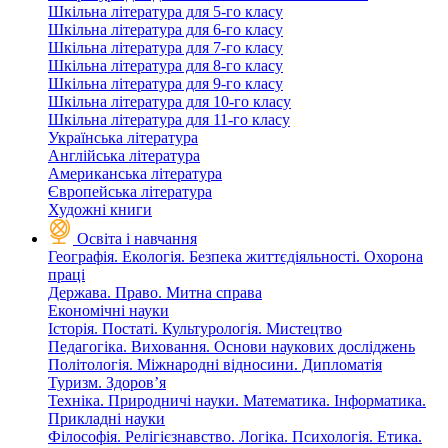
Шкільна література для 5-го класу
Шкільна література для 6-го класу
Шкільна література для 7-го класу
Шкільна література для 8-го класу
Шкільна література для 9-го класу
Шкільна література для 10-го класу
Шкільна література для 11-го класу
Українська література
Англійська література
Американська література
Європейська література
Художні книги
Освіта і навчання
Географія. Екологія. Безпека життєдіяльності. Охорона
праці
Держава. Право. Митна справа
Економічні науки
Історія. Постаті. Культурологія. Мистецтво
Педагогіка. Виховання. Основи наукових досліджень
Політологія. Міжнародні відносини. Дипломатія
Туризм. Здоров’я
Техніка. Природничі науки. Математика. Інформатика.
Прикладні науки
Філософія. Релігієзнавство. Логіка. Психологія. Етика.