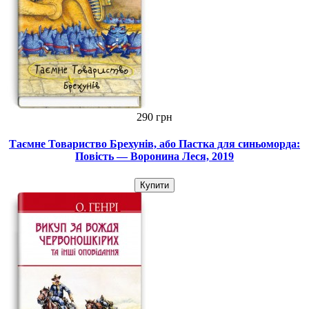
290 грн
Таємне Товариство Брехунів, або Пастка для синьоморда:
Повість — Воронина Леся, 2019
Купити