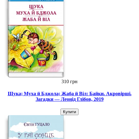
310 грн
Щука; Муха й Бджола; Жаба й Віл: Байки. Акровірші.
Загадки — Леонід Глібов, 2019
Купити