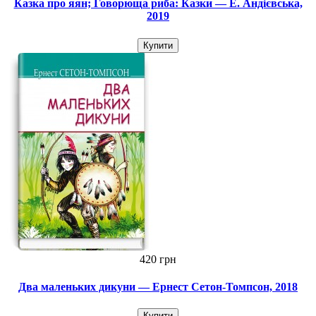
Казка про яян; Говорюща риба: Казки — Е. Андієвська,
2019
Купити
420 грн
Два маленьких дикуни — Ернест Сетон-Томпсон, 2018
Купити