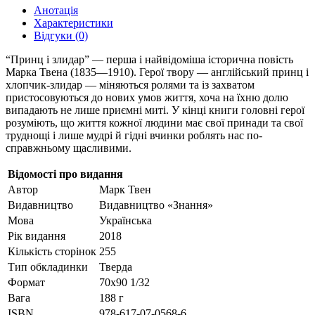
Анотація
Характеристики
Відгуки (0)
“Принц і злидар” — перша і найвідоміша історична повість
Марка Твена (1835—1910). Герої твору­ — англійський принц і
хлопчик-злидар — міняються ролями та із захватом
пристосовуються до нових умов життя, хоча на їхню долю
випадають не лише приємні миті. У кінці книги головні герої
розуміють, що життя кожної людини має свої принади та свої
труднощі і лише мудрі й гідні вчинки роблять нас по-
справжньому щасливими.
Відомості про видання
Автор
Марк Твен
Видавництво
Видавництво «Знання»
Мова
Українська
Рік видання
2018
Кількість сторінок
255
Тип обкладинки
Тверда
Формат
70х90 1/32
Вага
188 г
ISBN
978-617-07-0568-6