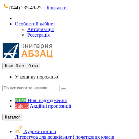
(044) 235-49-25
Контакти
Особистий кабінет
Авторизація
Реєстрація
Книг: 0 шт. | 0 грн
У кошику порожньо!
NEW
Нові надходження
Sale %
Акційні пропозиції
Каталог
Художні книги
Література для дошкільнят і початкових класів