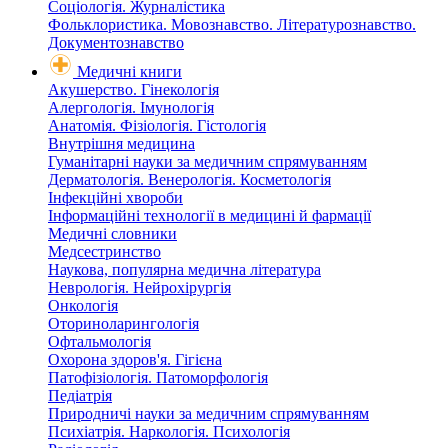
Соціологія. Журналістика
Фольклористика. Мовознавство. Літературознавство.
Документознавство
Медичні книги
Акушерство. Гінекологія
Алергологія. Імунологія
Анатомія. Фізіологія. Гістологія
Внутрішня медицина
Гуманітарні науки за медичним спрямуванням
Дерматологія. Венерологія. Косметологія
Інфекційні хвороби
Інформаційні технології в медицині й фармації
Медичні словники
Медсестринство
Наукова, популярна медична література
Неврологія. Нейрохірургія
Онкологія
Оториноларингологія
Офтальмологія
Охорона здоров'я. Гігієна
Патофізіологія. Патоморфологія
Педіатрія
Природничі науки за медичним спрямуванням
Психіатрія. Наркологія. Психологія