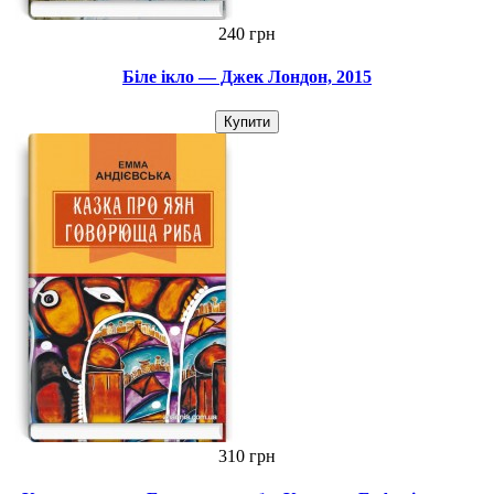
240 грн
Біле ікло — Джек Лондон, 2015
Купити
310 грн