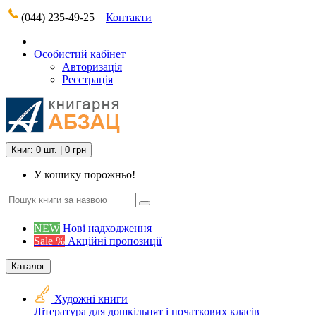
(044) 235-49-25
Контакти
Особистий кабінет
Авторизація
Реєстрація
Книг: 0 шт. | 0 грн
У кошику порожньо!
NEW
Нові надходження
Sale %
Акційні пропозиції
Каталог
Художні книги
Література для дошкільнят і початкових класів