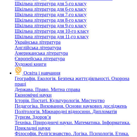
Шкільна література для 5-го класу
Шкільна література для 6-го класу
Шкільна література для 7-го класу
Шкільна література для 8-го класу
Шкільна література для 9-го класу
Шкільна література для 10-го класу
Шкільна література для 11-го класу
Українська література
Англійська література
Американська література
Європейська література
Художні книги
Освіта і навчання
Географія. Екологія. Безпека життєдіяльності. Охорона
праці
Держава. Право. Митна справа
Економічні науки
Історія. Постаті. Культурологія. Мистецтво
Педагогіка. Виховання. Основи наукових досліджень
Політологія. Міжнародні відносини. Дипломатія
Туризм. Здоров’я
Техніка. Природничі науки. Математика. Інформатика.
Прикладні науки
Філософія. Релігієзнавство. Логіка. Психологія. Етика.