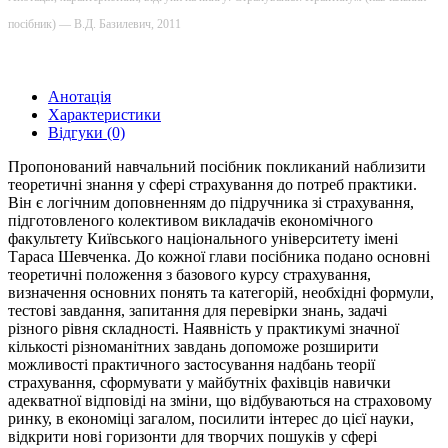
посібник) — В.Д. Базилевич, 2011
Анотація
Характеристики
Відгуки (0)
Пропонований навчальний посібник покликаний наблизити
теоретичні знання у сфері страхування до потреб практики.
Він є логічним доповненням до підручника зі страхування,
підготовленого колективом викладачів економічного
факультету Київського національного університету імені
Тараса Шевченка. До кожної глави посібника подано основні
теоретичні положення з базового курсу страхування,
визначення основних понять та категорій, необхідні формули,
тестові завдання, запитання для перевірки знань, задачі
різного рівня складності. Наявність у практикумі значної
кількості різноманітних завдань допоможе розширити
можливості практичного застосування надбань теорії
страхування, сформувати у майбутніх фахівців навички
адекватної відповіді на зміни, що відбуваються на страховому
ринку, в економіці загалом, посилити інтерес до цієї науки,
відкрити нові горизонти для творчих пошуків у сфері