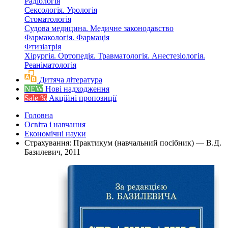
Радіологія
Сексологія. Урологія
Стоматологія
Судова медицина. Медичне законодавство
Фармакологія. Фармація
Фтизіатрія
Хірургія. Ортопедія. Травматологія. Анестезіологія.
Реаніматологія
Дитяча література
NEW
Нові надходження
Sale %
Акційні пропозиції
Головна
Освіта і навчання
Економічні науки
Страхування: Практикум (навчальний посібник) — В.Д.
Базилевич, 2011