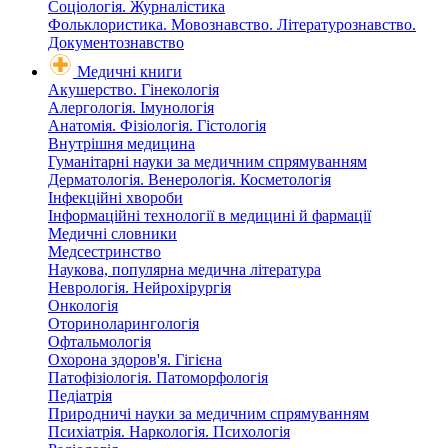
Соціологія. Журналістика
Фольклористика. Мовознавство. Літературознавство.
Документознавство
Медичні книги
Акушерство. Гінекологія
Алергологія. Імунологія
Анатомія. Фізіологія. Гістологія
Внутрішня медицина
Гуманітарні науки за медичним спрямуванням
Дерматологія. Венерологія. Косметологія
Інфекційні хвороби
Інформаційні технології в медицині й фармації
Медичні словники
Медсестринство
Наукова, популярна медична література
Неврологія. Нейрохірургія
Онкологія
Оториноларингологія
Офтальмологія
Охорона здоров'я. Гігієна
Патофізіологія. Патоморфологія
Педіатрія
Природничі науки за медичним спрямуванням
Психіатрія. Наркологія. Психологія