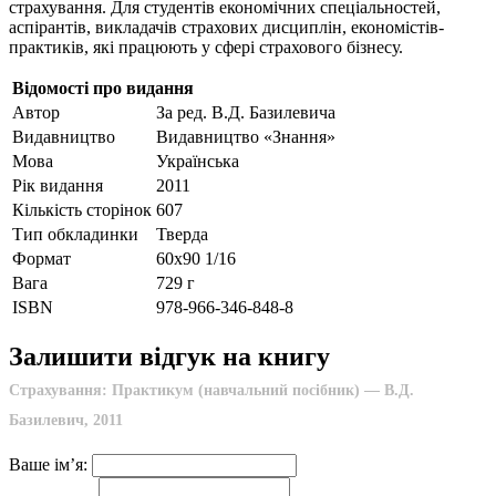
страхування. Для студентів економічних спеціальностей,
аспірантів, викладачів страхових дисциплін, економістів-
практиків, які працюють у сфері страхового бізнесу.
Відомості про видання
Автор
За ред. В.Д. Базилевича
Видавництво
Видавництво «Знання»
Мова
Українська
Рік видання
2011
Кількість сторінок
607
Тип обкладинки
Тверда
Формат
60х90 1/16
Вага
729 г
ISBN
978-966-346-848-8
Залишити відгук на книгу
Страхування: Практикум (навчальний посібник) — В.Д.
Базилевич, 2011
Ваше ім’я: