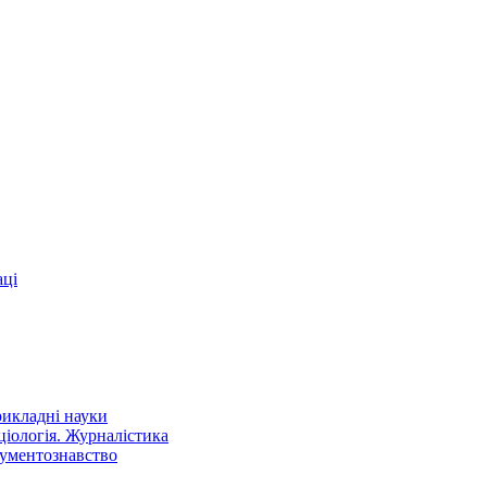
аці
рикладні науки
оціологія. Журналістика
кументознавство