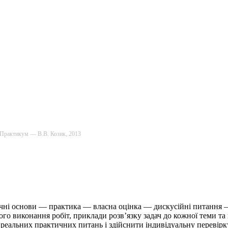
: Практикум — В.В. Козик, 2013
чні основи — практика — власна оцінка — дискусійні питання — к
ного виконання робіт, приклади розв’язку задач до кожної теми та
 реальних практичних питань і здійснити індивідуальну перевірку