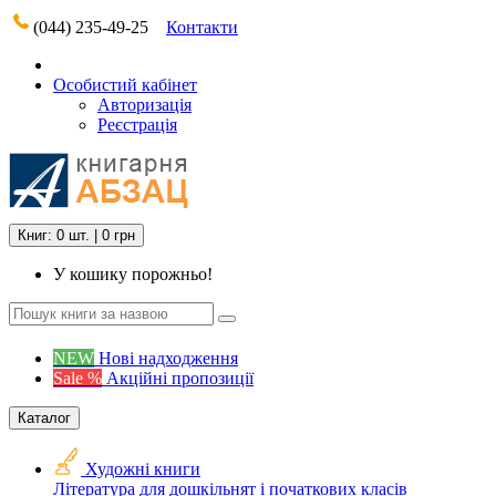
(044) 235-49-25
Контакти
Особистий кабінет
Авторизація
Реєстрація
Книг: 0 шт. | 0 грн
У кошику порожньо!
NEW
Нові надходження
Sale %
Акційні пропозиції
Каталог
Художні книги
Література для дошкільнят і початкових класів