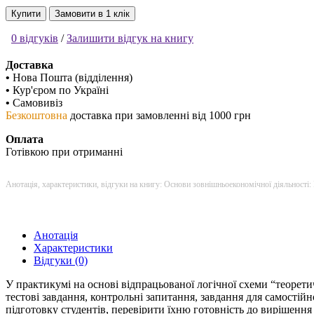
Купити
Замовити в 1 клік
0 відгуків
/
Залишити відгук на книгу
Доставка
•
Нова Пошта (відділення)
•
Кур'єром по Україні
•
Самовивіз
Безкоштовна
доставка при замовленні від 1000 грн
Оплата
Готівкою при отриманні
Анотація, характеристики, відгуки на книгу: Основи зовнішньоекономічної діяльності
Анотація
Характеристики
Відгуки (0)
У практикумі на основі відпрацьованої логічної схеми “теорети
тестові завдання, контрольні запитання, завдання для самостій
підготовку студентів, перевірити їхню готовність до вирішення