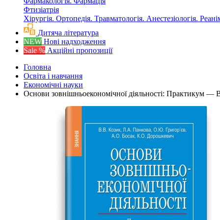
Фармакологія. Фармація
Фтизіатрія
Хірургія. Ортопедія. Травматологія. Анестезіологія. Реані
Дитяча література
NEW
Нові надходження
Sale %
Акційні пропозиції
Головна
Освіта і навчання
Економічні науки
Основи зовнішньоекономічної діяльності: Практикум — В