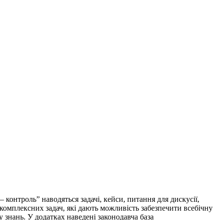
онт­роль” наводяться задачі, кейси, питання для дискусії,
 комплексних задач, які дають можливість забезпечити всебічну
 знань. У додатках наведені законодавча база