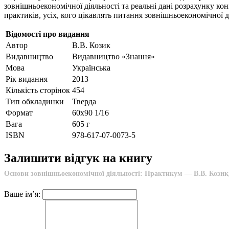
зовнішньоекономічної діяльності та реальні дані розрахунку ко
практиків, усіх, кого цікавлять питання зовнішньоекономічної д
Відомості про видання
Автор
В.В. Козик
Видавництво
Видавництво «Знання»
Мова
Українська
Рік видання
2013
Кількість сторінок
454
Тип обкладинки
Тверда
Формат
60х90 1/16
Вага
605 г
ISBN
978-617-07-0073-5
Залишити відгук на книгу
Основи зовнішньоекономічної діяльності: Практикум — В.В. Козик
Ваше ім’я: