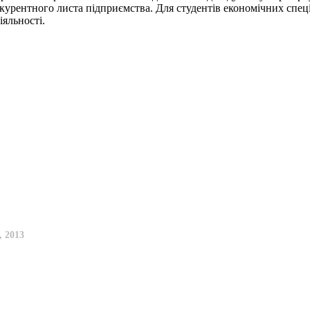
нкурентного листа підприємства. Для студентів економічних спец
іяльності.
, 2013