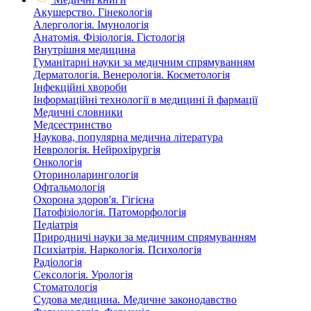
Акушерство. Гінекологія
Алергологія. Імунологія
Анатомія. Фізіологія. Гістологія
Внутрішня медицина
Гуманітарні науки за медичним спрямуванням
Дерматологія. Венерологія. Косметологія
Інфекційні хвороби
Інформаційні технології в медицині й фармації
Медичні словники
Медсестринство
Наукова, популярна медична література
Неврологія. Нейрохірургія
Онкологія
Оториноларингологія
Офтальмологія
Охорона здоров'я. Гігієна
Патофізіологія. Патоморфологія
Педіатрія
Природничі науки за медичним спрямуванням
Психіатрія. Наркологія. Психологія
Радіологія
Сексологія. Урологія
Стоматологія
Судова медицина. Медичне законодавство