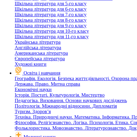
Шкільна література для 5-го класу
Шкільна література для 6-го класу
Шкільна література для 7-го класу
Шкільна література для 8-го класу
Шкільна література для 9-го класу
Шкільна література для 10-го класу
Шкільна література для 11-го класу
Українська література
Англійська література
Американська література
Європейська література
Художні книги
Освіта і навчання
Географія. Екологія. Безпека життєдіяльності. Охорона пр
Держава. Право. Митна справа
Економічні науки
Історія. Постаті. Культурологія. Мистецтво
Педагогіка. Виховання. Основи наукових досліджень
Політологія. Міжнародні відносини. Дипломатія
Туризм. Здоров’я
Техніка. Природничі науки. Математика. Інформатика. П
Філософія. Релігієзнавство. Логіка. Психологія. Етика. С
Фольклористика. Мовознавство. Літературознавство. До
Медичні книги