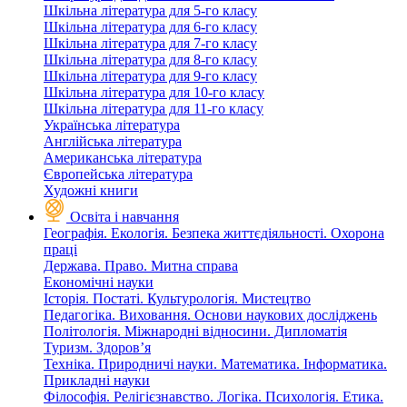
Шкільна література для 5-го класу
Шкільна література для 6-го класу
Шкільна література для 7-го класу
Шкільна література для 8-го класу
Шкільна література для 9-го класу
Шкільна література для 10-го класу
Шкільна література для 11-го класу
Українська література
Англійська література
Американська література
Європейська література
Художні книги
Освіта і навчання
Географія. Екологія. Безпека життєдіяльності. Охорона
праці
Держава. Право. Митна справа
Економічні науки
Історія. Постаті. Культурологія. Мистецтво
Педагогіка. Виховання. Основи наукових досліджень
Політологія. Міжнародні відносини. Дипломатія
Туризм. Здоров’я
Техніка. Природничі науки. Математика. Інформатика.
Прикладні науки
Філософія. Релігієзнавство. Логіка. Психологія. Етика.