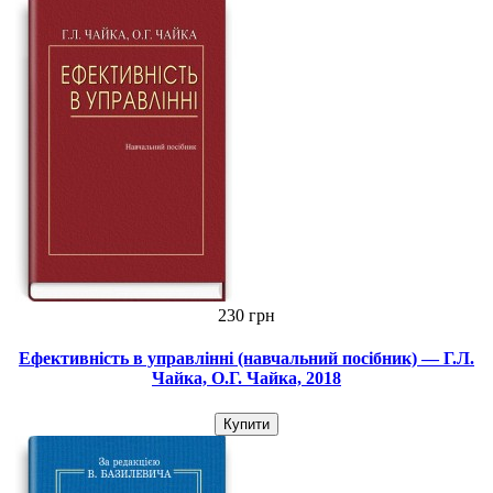
230 грн
Ефективність в управлінні (навчальний посібник) — Г.Л.
Чайка, О.Г. Чайка, 2018
Купити