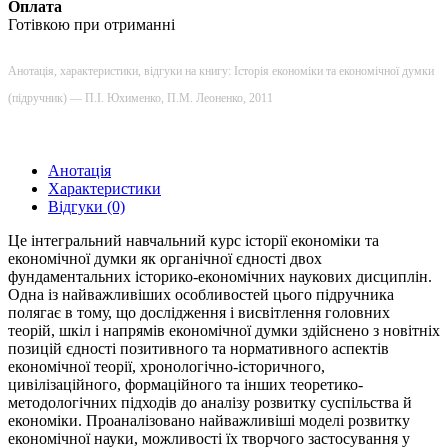
Оплата
Готівкою при отриманні
Анотація, характеристики, відгуки на книгу: Історія економіки та економічної думки
(підручник) — П.І. Юхименко, П.М. Леоненко, 2011
Анотація
Характеристики
Відгуки (0)
Це інтегральний навчальний курс історії економіки та
економічної думки як органічної єдності двох
фундаментальних історико-економічних наукових дисциплін.
Одна із найважливіших особливостей цього підручника
полягає в тому, що дослідження і висвітлення головних
теорій, шкіл і напрямів економічної думки здійснено з новітніх
позицій єдності позитивного та нормативного аспектів
економічної теорії, хронологічно-історичного,
цивілізаційного, формаційного та інших теоретико-
методологічних підходів до аналізу розвитку суспільства й
економіки. Проаналізовано найважливіші моделі розвитку
економічної науки, можливості їх творчого застосування у