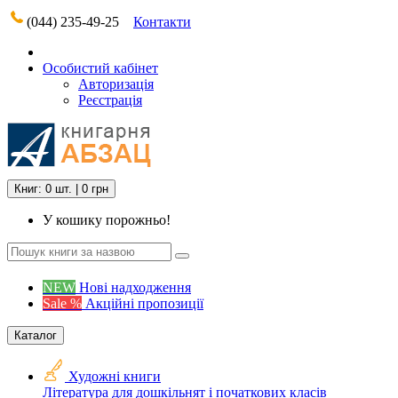
(044) 235-49-25
Контакти
Особистий кабінет
Авторизація
Реєстрація
Книг: 0 шт. | 0 грн
У кошику порожньо!
NEW
Нові надходження
Sale %
Акційні пропозиції
Каталог
Художні книги
Література для дошкільнят і початкових класів