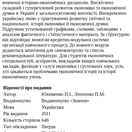
вивченні історико-економічних дисциплін. Висвітлено
складний і суперечливий розвиток економіки та економічної
думки в Україні у загальносвітовому контексті. Виокремлено
українську лінію у трактуваннях роз­витку світової та
національної історії економіки й економічної думки.
Підручник устаткований графіками, схемами, таблицями з
аналізом фактичного і статистичного матеріалу. За структурою
він відповідає вимогам кредитно-модульної системи
організації навчального процесу. До кожного модуля
додаються запитання для самоконтролю та список
рекомендованої літератури. Для студентів економічних
спеціальностей, аспірантів, викладачів вищих на­вчальних
закладів, фахівців у галузі економіки і суспільних наук, усіх,
хто цікавиться проблемами економічної історії та історії
економічних учень.
Відомості про видання
Автор
Юхименко П.І., Леоненко П.М.
Видавництво
Видавництво «Знання»
Мова
Українська
Рік видання
2011
Кількість сторінок
646
Тип обкладинки
Тверда