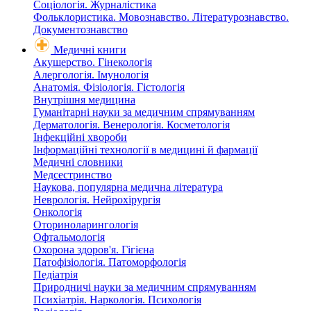
Соціологія. Журналістика
Фольклористика. Мовознавство. Літературознавство.
Документознавство
Медичні книги
Акушерство. Гінекологія
Алергологія. Імунологія
Анатомія. Фізіологія. Гістологія
Внутрішня медицина
Гуманітарні науки за медичним спрямуванням
Дерматологія. Венерологія. Косметологія
Інфекційні хвороби
Інформаційні технології в медицині й фармації
Медичні словники
Медсестринство
Наукова, популярна медична література
Неврологія. Нейрохірургія
Онкологія
Оториноларингологія
Офтальмологія
Охорона здоров'я. Гігієна
Патофізіологія. Патоморфологія
Педіатрія
Природничі науки за медичним спрямуванням
Психіатрія. Наркологія. Психологія