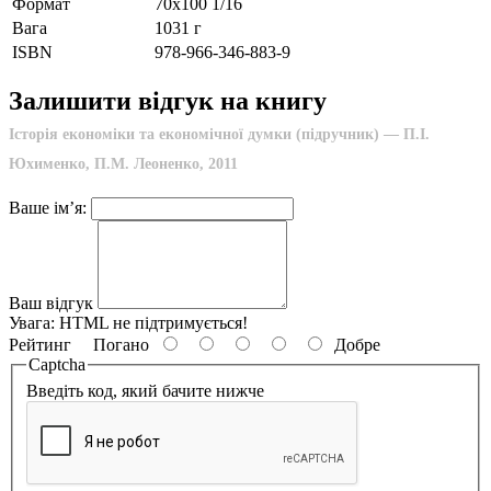
Формат
70х100 1/16
Вага
1031 г
ISBN
978-966-346-883-9
Залишити відгук на книгу
Історія економіки та економічної думки (підручник) — П.І.
Юхименко, П.М. Леоненко, 2011
Ваше ім’я:
Ваш відгук
Увага:
HTML не підтримується!
Рейтинг
Погано
Добре
Captcha
Введіть код, який бачите нижче