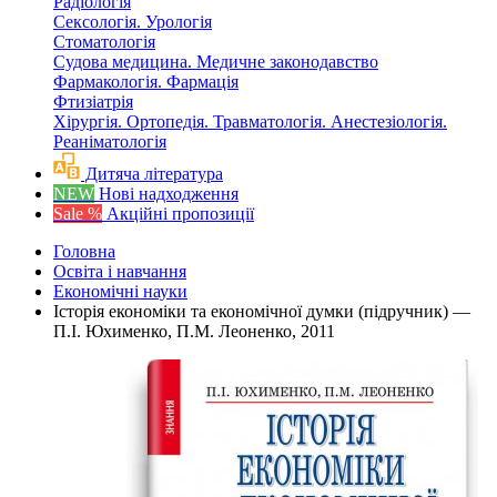
Радіологія
Сексологія. Урологія
Стоматологія
Судова медицина. Медичне законодавство
Фармакологія. Фармація
Фтизіатрія
Хірургія. Ортопедія. Травматологія. Анестезіологія.
Реаніматологія
Дитяча література
NEW
Нові надходження
Sale %
Акційні пропозиції
Головна
Освіта і навчання
Економічні науки
Історія економіки та економічної думки (підручник) —
П.І. Юхименко, П.М. Леоненко, 2011