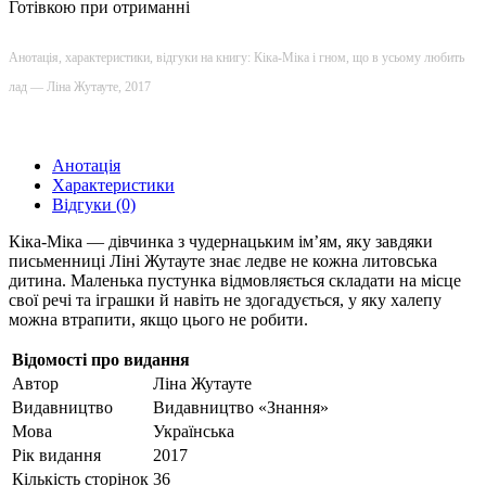
Готівкою при отриманні
Анотація, характеристики, відгуки на книгу: Кіка-Міка і гном, що в усьому любить
лад — Ліна Жутауте, 2017
Анотація
Характеристики
Відгуки (0)
Кіка-Міка — дівчинка з чудернацьким ім’ям, яку завдяки
письменниці Ліні Жутауте знає ледве не кожна литовська
дитина. Маленька пустунка відмовляється складати на місце
свої речі та іграшки й навіть не здогадується, у яку халепу
можна втрапити, якщо цього не робити.
Відомості про видання
Автор
Ліна Жутауте
Видавництво
Видавництво «Знання»
Мова
Українська
Рік видання
2017
Кількість сторінок
36