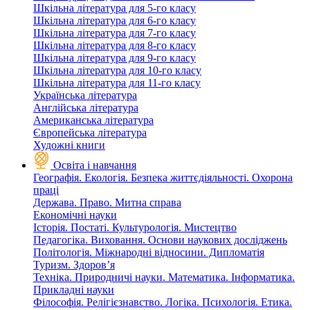
Шкільна література для 5-го класу
Шкільна література для 6-го класу
Шкільна література для 7-го класу
Шкільна література для 8-го класу
Шкільна література для 9-го класу
Шкільна література для 10-го класу
Шкільна література для 11-го класу
Українська література
Англійська література
Американська література
Європейська література
Художні книги
Освіта і навчання
Географія. Екологія. Безпека життєдіяльності. Охорона
праці
Держава. Право. Митна справа
Економічні науки
Історія. Постаті. Культурологія. Мистецтво
Педагогіка. Виховання. Основи наукових досліджень
Політологія. Міжнародні відносини. Дипломатія
Туризм. Здоров’я
Техніка. Природничі науки. Математика. Інформатика.
Прикладні науки
Філософія. Релігієзнавство. Логіка. Психологія. Етика.