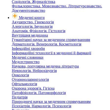
Соціологія. Журналістика
Фольклористика. Мовознавство. Літературознавство.
Документознавство
Медичні книги
Акушерство. Гінекологія
Алергологія. Імунологія
Анатомія. Фізіологія. Гістологія
Внутрішня медицина
Гуманітарні науки за медичним спрямуванням
Дерматологія. Венерологія. Косметологія
Інфекційні хвороби
Інформаційні технології в медицині й фармації
Медичні словники
Медсестринство
Наукова, популярна медична література
Неврологія. Нейрохірургія
Онкологія
Оториноларингологія
Офтальмологія
Охорона здоров'я. Гігієна
Патофізіологія. Патоморфологія
Педіатрія
Природничі науки за медичним спрямуванням
Психіатрія. Наркологія. Психологія