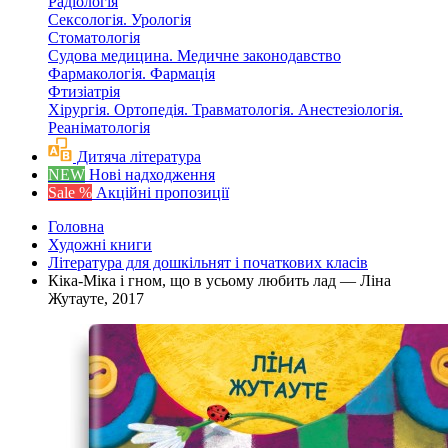
Радіологія
Сексологія. Урологія
Стоматологія
Судова медицина. Медичне законодавство
Фармакологія. Фармація
Фтизіатрія
Хірургія. Ортопедія. Травматологія. Анестезіологія.
Реаніматологія
Дитяча література
NEW
Нові надходження
Sale %
Акційні пропозиції
Головна
Художні книги
Література для дошкільнят і початкових класів
Кіка-Міка і гном, що в усьому любить лад — Ліна
Жутауте, 2017