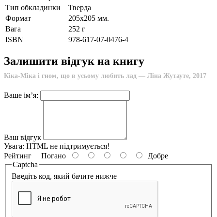
Тип обкладинки
Тверда
Формат
205х205 мм.
Вага
252 г
ISBN
978-617-07-0476-4
Залишити відгук на книгу
Кіка-Міка і гном, що в усьому любить лад — Ліна Жутауте, 2017
Ваше ім’я:
Ваш відгук
Увага:
HTML не підтримується!
Рейтинг
Погано
Добре
Captcha
Введіть код, який бачите нижче