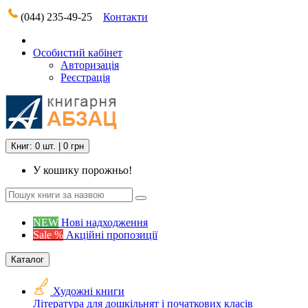
(044) 235-49-25
Контакти
Особистий кабінет
Авторизація
Реєстрація
Книг: 0 шт. | 0 грн
У кошику порожньо!
NEW
Нові надходження
Sale %
Акційні пропозиції
Каталог
Художні книги
Література для дошкільнят і початкових класів