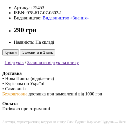
Артикул:
75453
ISBN:
978-617-07-0802-1
Видавництво:
Видавництво «Знання»
290 грн
Наявність: На складі
Купити
Замовити в 1 клік
1 відгуків
/
Залишити відгук на книгу
Доставка
•
Нова Пошта (відділення)
•
Кур'єром по Україні
•
Самовивіз
Безкоштовна
доставка при замовленні від 1000 грн
Оплата
Готівкою при отриманні
Анотація, характеристики, відгуки на книгу: Слон Ґудзик і Карнавал Чудодіїв — Леся