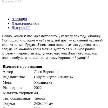
Воронина, 2022
Анотація
Характеристики
Відгуки (1)
Певно, кожен із вас мріє потрапити у казкову пригоду. Дівчинці
Ясі пощастило, адже у неї є чудовий друг — крихітний чарівний
слоник на ім’я Ґудзик. З ним вона переноситься у дивовижний
світ, де на кожному кроці можна зустрітися з неймовірними
істотами, перемогти підступного чаклуна Вітасика-Лякасика і
навіть побувати на фантастичному Карнавалі Чудодіїв!
Відомості про видання
Автор
Леся Воронина
Видавництво
Видавництво «Знання»
Мова
Українська
Рік видання
2022
Кількість сторінок
40
Тип обкладинки
Тверда
Формат
240х290 мм