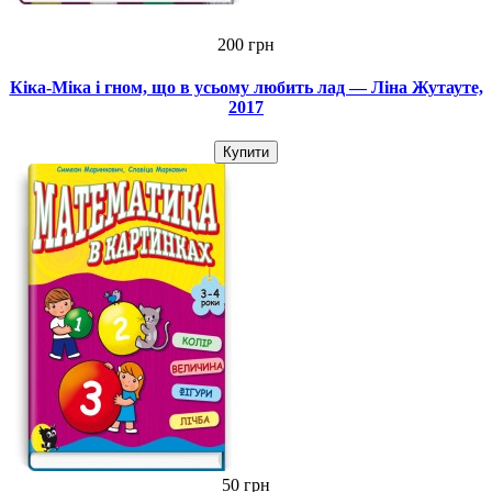
200 грн
Кіка-Міка і гном, що в усьому любить лад — Ліна Жутауте,
2017
Купити
50 грн