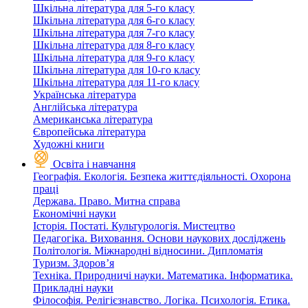
Шкільна література для 5-го класу
Шкільна література для 6-го класу
Шкільна література для 7-го класу
Шкільна література для 8-го класу
Шкільна література для 9-го класу
Шкільна література для 10-го класу
Шкільна література для 11-го класу
Українська література
Англійська література
Американська література
Європейська література
Художні книги
Освіта і навчання
Географія. Екологія. Безпека життєдіяльності. Охорона
праці
Держава. Право. Митна справа
Економічні науки
Історія. Постаті. Культурологія. Мистецтво
Педагогіка. Виховання. Основи наукових досліджень
Політологія. Міжнародні відносини. Дипломатія
Туризм. Здоров’я
Техніка. Природничі науки. Математика. Інформатика.
Прикладні науки
Філософія. Релігієзнавство. Логіка. Психологія. Етика.