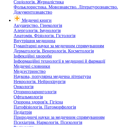
Соціологія. Журналістика
Фольклористика. Мовознавство. Літературознавство.
Документознавство
Медичні книги
Акушерство. Гінекологія
Алергологія. Імунологія
Анатомія. Фізіологія. Гістологія
Внутрішня медицина
Гуманітарні науки за медичним спрямуванням
Дерматологія. Венерологія. Косметологія
Інфекційні хвороби
Інформаційні технології в медицині й фармації
Медичні словники
Медсестринство
Наукова, популярна медична література
Неврологія. Нейрохірургія
Онкологія
Оториноларингологія
Офтальмологія
Охорона здоров'я. Гігієна
Патофізіологія. Патоморфологія
Педіатрія
Природничі науки за медичним спрямуванням
Психіатрія. Наркологія. Психологія