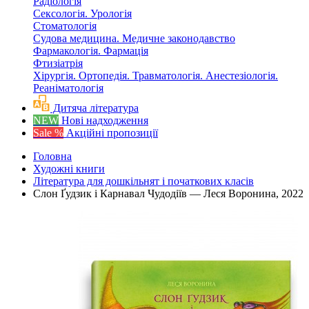
Радіологія
Сексологія. Урологія
Стоматологія
Судова медицина. Медичне законодавство
Фармакологія. Фармація
Фтизіатрія
Хірургія. Ортопедія. Травматологія. Анестезіологія.
Реаніматологія
Дитяча література
NEW
Нові надходження
Sale %
Акційні пропозиції
Головна
Художні книги
Література для дошкільнят і початкових класів
Слон Ґудзик і Карнавал Чудодіїв — Леся Воронина, 2022