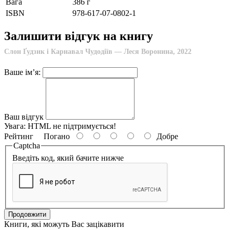
Вага
386 г
ISBN
978-617-07-0802-1
Залишити відгук на книгу
Слон Ґудзик і Карнавал Чудодіїв — Леся Воронина, 2022
Ваше ім’я:
Ваш відгук
Увага:
HTML не підтримується!
Рейтинг
Погано
Добре
Captcha
Введіть код, який бачите нижче
Продовжити
Книги, які можуть Вас зацікавити