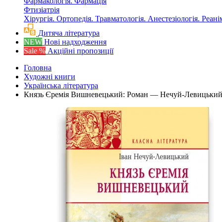
Фармакологія. Фармація
Фтизіатрія
Хірургія. Ортопедія. Травматологія. Анестезіологія. Реані
Дитяча література
NEW
Нові надходження
Sale %
Акційні пропозиції
Головна
Художні книги
Українська література
Князь Єремія Вишневецький: Роман — Нечуй-Левицький 