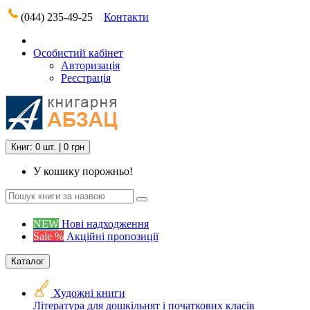
(044) 235-49-25
Контакти
Особистий кабінет
Авторизація
Реєстрація
Книг: 0 шт. | 0 грн
У кошику порожньо!
NEW
Нові надходження
Sale %
Акційні пропозиції
Каталог
Художні книги
Література для дошкільнят і початкових класів