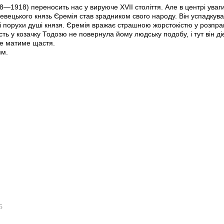
1918) переносить нас у вируюче ХVІІ століття. Але в центрі уваги 
ецького князь Єремія став зрадником свого народу. Він успадкував в
і порухи душі князя. Єремія вражає страшною жорстокістю у розпра
ість у козачку Тодозю не повернула йому людську подобу, і тут він д
не матиме щастя.
ям.
5