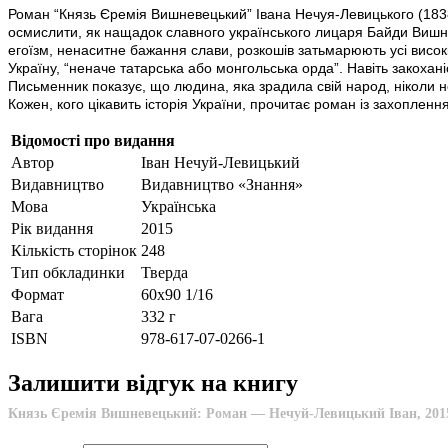
Роман “Князь Єремія Вишневецький” Івана Нечуя-Левицького (1838—
осмислити, як нащадок славного українського лицаря Байди Вишнев
егоїзм, ненаситне бажання слави, розкошів затьмарюють усі висок
Україну, “неначе татарська або монгольська орда”. Навіть закохан
Письменник показує, що людина, яка зрадила свій народ, ніколи 
Кожен, кого цікавить історія України, прочитає роман із захоп­ленн
Відомості про видання
Автор
Іван Нечуй-Левицький
Видавництво
Видавництво «Знання»
Мова
Українська
Рік видання
2015
Кількість сторінок
248
Тип обкладинки
Тверда
Формат
60х90 1/16
Вага
332 г
ISBN
978-617-07-0266-1
Залишити відгук на книгу
Князь Єремія Вишневецький: Роман — Нечуй-Левицький Іван, 201