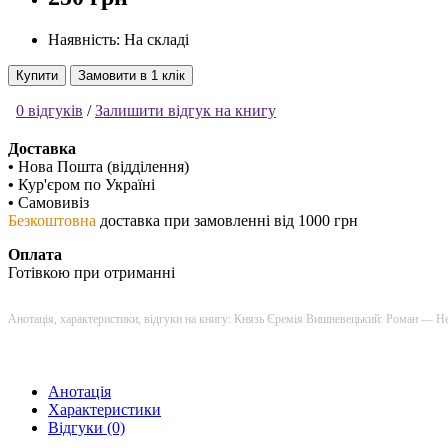
Наявність: На складі
Купити
Замовити в 1 клік
0 відгуків
/
Залишити відгук на книгу
Доставка
•
Нова Пошта (відділення)
•
Кур'єром по Україні
•
Самовивіз
Безкоштовна
доставка при замовленні від 1000 грн
Оплата
Готівкою при отриманні
Анотація, характеристики, відгуки на книгу: Князь Єремія Вишневецький: Роман — Н
Анотація
Характеристики
Відгуки (0)