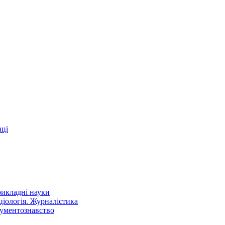
аці
рикладні науки
оціологія. Журналістика
кументознавство