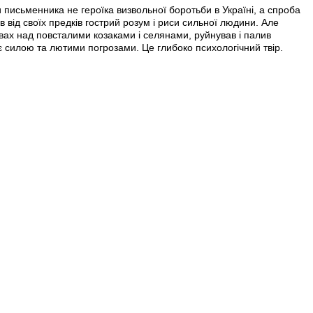
письменника не героїка визвольної боротьби в Україні, а спроба
ід своїх предків гострий розум і риси сильної людини­. Але
вах над повсталими козаками і селянами, руйнував і палив
іє силою та лютими погрозами. Це глибоко психологічний твір.