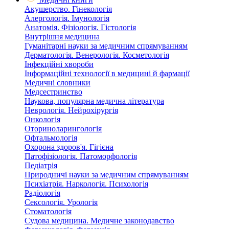
Акушерство. Гінекологія
Алергологія. Імунологія
Анатомія. Фізіологія. Гістологія
Внутрішня медицина
Гуманітарні науки за медичним спрямуванням
Дерматологія. Венерологія. Косметологія
Інфекційні хвороби
Інформаційні технології в медицині й фармації
Медичні словники
Медсестринство
Наукова, популярна медична література
Неврологія. Нейрохірургія
Онкологія
Оториноларингологія
Офтальмологія
Охорона здоров'я. Гігієна
Патофізіологія. Патоморфологія
Педіатрія
Природничі науки за медичним спрямуванням
Психіатрія. Наркологія. Психологія
Радіологія
Сексологія. Урологія
Стоматологія
Судова медицина. Медичне законодавство