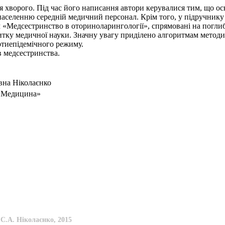
я хворого. Під час його написання автори керувалися тим, що о
населенню середній медичний персонал. Крім того, у підручнику
ом «Медсестринство в оториноларингології», спрямовані на погли
витку медичної науки. Значну увагу приділено алгоритмам метод
ротиепідемічного режиму.
в медсестринства.
вна Ніколаєнко
 «Медицина»
С.А. Ніколаєнко, 2015