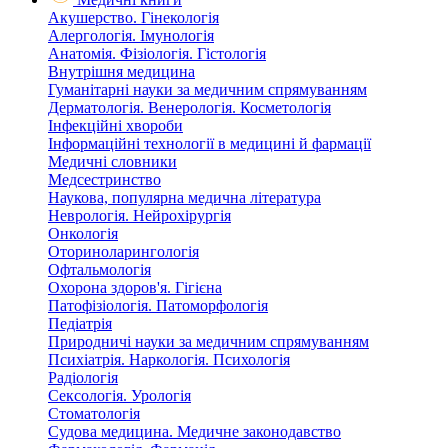
Акушерство. Гінекологія
Алергологія. Імунологія
Анатомія. Фізіологія. Гістологія
Внутрішня медицина
Гуманітарні науки за медичним спрямуванням
Дерматологія. Венерологія. Косметологія
Інфекційні хвороби
Інформаційні технології в медицині й фармації
Медичні словники
Медсестринство
Наукова, популярна медична література
Неврологія. Нейрохірургія
Онкологія
Оториноларингологія
Офтальмологія
Охорона здоров'я. Гігієна
Патофізіологія. Патоморфологія
Педіатрія
Природничі науки за медичним спрямуванням
Психіатрія. Наркологія. Психологія
Радіологія
Сексологія. Урологія
Стоматологія
Судова медицина. Медичне законодавство