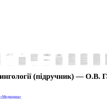
нгології (підручник) — О.В. Г
о «Медицина»