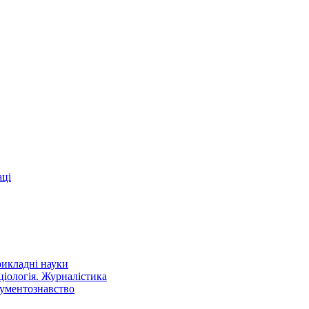
аці
рикладні науки
оціологія. Журналістика
кументознавство