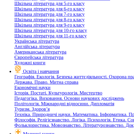
Шкільна література для 5-го класу
Шкільна література для 6-го класу
Шкільна література для 7-го класу
Шкільна література для 8-го класу
Шкільна література для 9-го класу
Шкільна література для 10-го класу
Шкільна література для 11-го класу
Українська література
Англійська література
Американська література
Європейська література
Художні книги
Освіта і навчання
Географія. Екологія. Безпека життєдіяльності. Охорона пр
Держава. Право. Митна справа
Економічні науки
Історія. Постаті. Культурологія. Мистецтво
Педагогіка. Виховання. Основи наукових досліджень
Політологія. Міжнародні відносини. Дипломатія
Туризм. Здоров’я
Техніка. Природничі науки. Математика. Інформатика. П
Філософія. Релігієзнавство. Логіка. Психологія. Етика. С
Фольклористика. Мовознавство. Літературознавство. До
Медичні книги