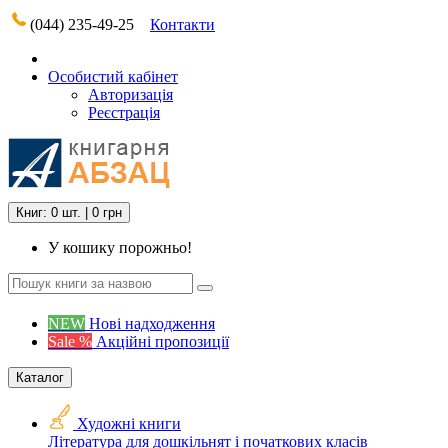
(044) 235-49-25
Контакти
Особистий кабінет
Авторизація
Реєстрація
Книг: 0 шт. | 0 грн
У кошику порожньо!
NEW
Нові надходження
Sale %
Акційні пропозиції
Каталог
Художні книги
Література для дошкільнят і початкових класів