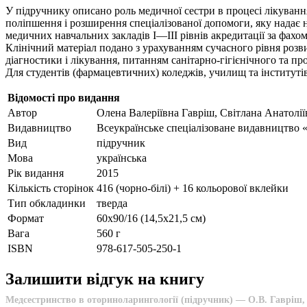
У підручнику описано роль медичної сестри в процесі лікуванн
поліпшення і розширення спеціалізованої допомоги, яку надає 
медичних навчальних закладів І—ІІІ рівнів акредитації за фах
Клінічний матеріал подано з урахуванням сучасного рівня роз
діагностики і лікування, питанням санітарно-гігієнічного та п
Для студентів (фармацевтичних) коледжів, училищ та інституті
Відомості про видання
Автор
Олена Валеріївна Гавріш, Світлана Анатолії
Видавництво
Всеукраїнське спеціалізоване видавництво
Вид
підручник
Мова
українська
Рік видання
2015
Кількість сторінок
416 (чорно-білі) + 16 кольорової вклейки
Тип обкладинки
тверда
Формат
60х90/16 (14,5х21,5 см)
Вага
560 г
ISBN
978-617-505-250-1
Залишити відгук на книгу
Медсестринство в оториноларингології (підручник) — О.В. Гавріш, 