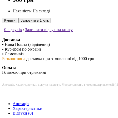
Наявність: На складі
Купити
Замовити в 1 клік
0 відгуків
/
Залишити відгук на книгу
Доставка
•
Нова Пошта (відділення)
•
Кур'єром по Україні
•
Самовивіз
Безкоштовна
доставка при замовленні від 1000 грн
Оплата
Готівкою при отриманні
Анотація, характеристики, відгуки на книгу: Медсестринство в оториноларингології (
Анотація
Характеристики
Відгуки (0)