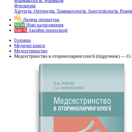
Фармакологія. Фармація
Фтизіатрія
Хірургія. Ортопедія. Травматологія. Анестезіологія. Реані
Дитяча література
NEW
Нові надходження
Sale %
Акційні пропозиції
Головна
Медичні книги
Медсестринство
Медсестринство в оториноларингології (підручник) — О.В