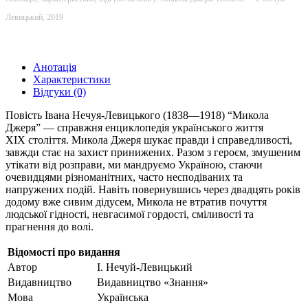
Левицький, 2019
Анотація
Характеристики
Відгуки (0)
Повість Івана Нечуя-Левицького (1838—1918) “Микола
Джеря” — справжня енциклопедія українського життя
XIX століття. Микола Джеря шукає правди і справедливості,
завжди стає на захист принижених. Разом з героєм, змушеним
утікати від розправи, ми мандруємо Україною, стаючи
очевидцями різноманітних, часто несподіваних та
напружених подій. Навіть повернувшись через двадцять років
додому вже сивим дідусем, Микола не втратив почуття
людської гідності, невгасимої гордості, сміливості та
прагнення до волі.
Відомості про видання
Автор
І. Нечуй-Левицький
Видавництво
Видавництво «Знання»
Мова
Українська