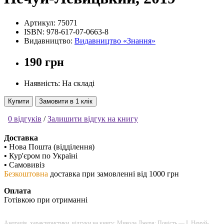
Артикул:
75071
ISBN:
978-617-07-0663-8
Видавництво:
Видавництво «Знання»
190 грн
Наявність: На складі
Купити
Замовити в 1 клік
0 відгуків
/
Залишити відгук на книгу
Доставка
•
Нова Пошта (відділення)
•
Кур'єром по Україні
•
Самовивіз
Безкоштовна
доставка при замовленні від 1000 грн
Оплата
Готівкою при отриманні
Анотація, характеристики, відгуки на книгу: Микола Джеря: Повість — І. Нечуй-