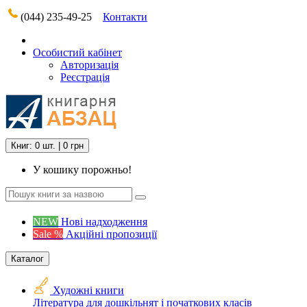
(044) 235-49-25
Контакти
Особистий кабінет
Авторизація
Реєстрація
Книг: 0 шт. | 0 грн
У кошику порожньо!
NEW
Нові надходження
Sale %
Акційні пропозиції
Каталог
Художні книги
Література для дошкільнят і початкових класів