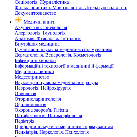
Соціологія. Журналістика
Фольклористика. Мовознавство. Літературознавство.
Документознавство
Медичні книги
Акушерство. Гінекологія
Алергологія. Імунологія
Анатомія. Фізіологія. Гістологія
Внутрішня медицина
Гуманітарні науки за медичним спрямуванням
Дерматологія. Венерологія. Косметологія
Інфекційні хвороби
Інформаційні технології в медицині й фармації
Медичні словники
Медсестринство
Наукова, популярна медична література
Неврологія. Нейрохірургія
Онкологія
Оториноларингологія
Офтальмологія
Охорона здоров'я. Гігієна
Патофізіологія. Патоморфологія
Педіатрія
Природничі науки за медичним спрямуванням
Психіатрія. Наркологія. Психологія