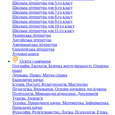
Шкільна література для 5-го класу
Шкільна література для 6-го класу
Шкільна література для 7-го класу
Шкільна література для 8-го класу
Шкільна література для 9-го класу
Шкільна література для 10-го класу
Шкільна література для 11-го класу
Українська література
Англійська література
Американська література
Європейська література
Художні книги
Освіта і навчання
Географія. Екологія. Безпека життєдіяльності. Охорона
праці
Держава. Право. Митна справа
Економічні науки
Історія. Постаті. Культурологія. Мистецтво
Педагогіка. Виховання. Основи наукових досліджень
Політологія. Міжнародні відносини. Дипломатія
Туризм. Здоров’я
Техніка. Природничі науки. Математика. Інформатика.
Прикладні науки
Філософія. Релігієзнавство. Логіка. Психологія. Етика.