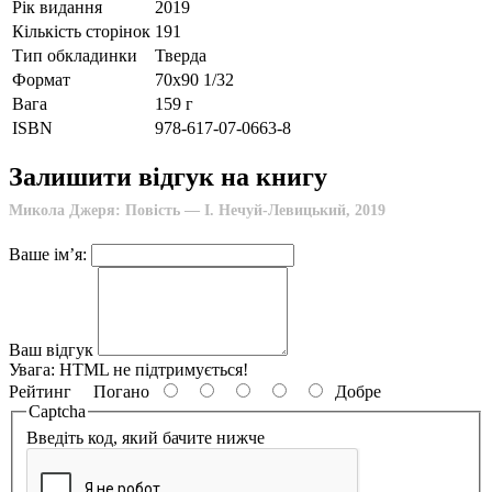
Рік видання
2019
Кількість сторінок
191
Тип обкладинки
Тверда
Формат
70х90 1/32
Вага
159 г
ISBN
978-617-07-0663-8
Залишити відгук на книгу
Микола Джеря: Повість — І. Нечуй-Левицький, 2019
Ваше ім’я:
Ваш відгук
Увага:
HTML не підтримується!
Рейтинг
Погано
Добре
Captcha
Введіть код, який бачите нижче