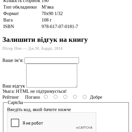
Кількість сторінок
190
Тип обкладинки
М‘яка
Формат
70х90 1/32
Вага
108 г
ISBN
978-617-07-0181-7
Залишити відгук на книгу
Пітер Пен — Дж.М. Баррi, 2014
Ваше ім’я:
Ваш відгук
Увага:
HTML не підтримується!
Рейтинг
Погано
Добре
Captcha
Введіть код, який бачите нижче