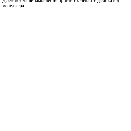
Дякуємо! Ваше замовлення прийнято. Чекайте дзвінка від
менеджера.