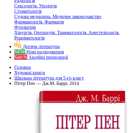
Радіологія
Сексологія. Урологія
Стоматологія
Судова медицина. Медичне законодавство
Фармакологія. Фармація
Фтизіатрія
Хірургія. Ортопедія. Травматологія. Анестезіологія.
Реаніматологія
Дитяча література
NEW
Нові надходження
Sale %
Акційні пропозиції
Головна
Художні книги
Шкільна література для 5-го класу
Пітер Пен — Дж.М. Баррi, 2014