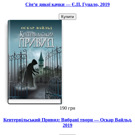
Сім‘я дикої качки — Є.П. Гуцало, 2019
Купити
190 грн
Кентервільський Привид: Вибрані твори — Оскар Вайльд,
2019