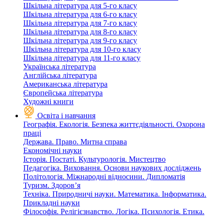
Шкільна література для 5-го класу
Шкільна література для 6-го класу
Шкільна література для 7-го класу
Шкільна література для 8-го класу
Шкільна література для 9-го класу
Шкільна література для 10-го класу
Шкільна література для 11-го класу
Українська література
Англійська література
Американська література
Європейська література
Художні книги
Освіта і навчання
Географія. Екологія. Безпека життєдіяльності. Охорона
праці
Держава. Право. Митна справа
Економічні науки
Історія. Постаті. Культурологія. Мистецтво
Педагогіка. Виховання. Основи наукових досліджень
Політологія. Міжнародні відносини. Дипломатія
Туризм. Здоров’я
Техніка. Природничі науки. Математика. Інформатика.
Прикладні науки
Філософія. Релігієзнавство. Логіка. Психологія. Етика.