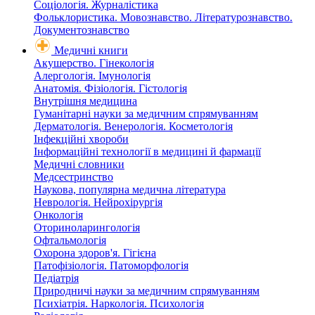
Соціологія. Журналістика
Фольклористика. Мовознавство. Літературознавство.
Документознавство
Медичні книги
Акушерство. Гінекологія
Алергологія. Імунологія
Анатомія. Фізіологія. Гістологія
Внутрішня медицина
Гуманітарні науки за медичним спрямуванням
Дерматологія. Венерологія. Косметологія
Інфекційні хвороби
Інформаційні технології в медицині й фармації
Медичні словники
Медсестринство
Наукова, популярна медична література
Неврологія. Нейрохірургія
Онкологія
Оториноларингологія
Офтальмологія
Охорона здоров'я. Гігієна
Патофізіологія. Патоморфологія
Педіатрія
Природничі науки за медичним спрямуванням
Психіатрія. Наркологія. Психологія