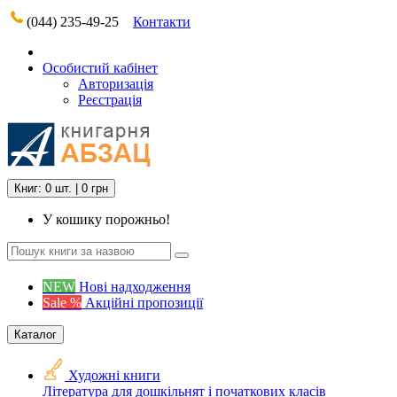
(044) 235-49-25
Контакти
Особистий кабінет
Авторизація
Реєстрація
Книг: 0 шт. | 0 грн
У кошику порожньо!
NEW
Нові надходження
Sale %
Акційні пропозиції
Каталог
Художні книги
Література для дошкільнят і початкових класів