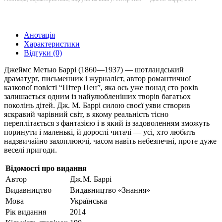
Анотація
Характеристики
Відгуки (0)
Джеймс Метью Баррі (1860—1937) — шотландський
драматург, письменник і журналіст, автор романтичної
казкової повісті “Пітер Пен”, яка ось уже понад сто років
залишається одним із найулюбленіших творів багатьох
поколінь дітей. Дж. М. Баррі силою своєї уяви створив
яскравий чарівний світ, в якому реальність тісно
переплітається з фантазією і в який із задоволенням зможуть
поринути і маленькі, й дорослі читачі — усі, хто любить
надзвичайно захоплюючі, часом навіть небезпечні, проте дуже
веселі пригоди.
Відомості про видання
Автор
Дж.М. Баррi
Видавництво
Видавництво «Знання»
Мова
Українська
Рік видання
2014