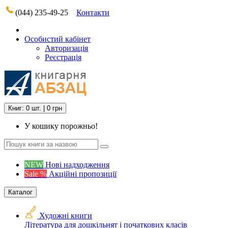
(044) 235-49-25
Контакти
Особистий кабінет
Авторизація
Реєстрація
Книг: 0 шт. | 0 грн
У кошику порожньо!
NEW
Нові надходження
Sale %
Акційні пропозиції
Каталог
Художні книги
Література для дошкільнят і початкових класів