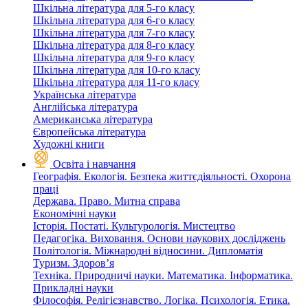
Шкільна література для 5-го класу
Шкільна література для 6-го класу
Шкільна література для 7-го класу
Шкільна література для 8-го класу
Шкільна література для 9-го класу
Шкільна література для 10-го класу
Шкільна література для 11-го класу
Українська література
Англійська література
Американська література
Європейська література
Художні книги
Освіта і навчання
Географія. Екологія. Безпека життєдіяльності. Охорона
праці
Держава. Право. Митна справа
Економічні науки
Історія. Постаті. Культурологія. Мистецтво
Педагогіка. Виховання. Основи наукових досліджень
Політологія. Міжнародні відносини. Дипломатія
Туризм. Здоров’я
Техніка. Природничі науки. Математика. Інформатика.
Прикладні науки
Філософія. Релігієзнавство. Логіка. Психологія. Етика.