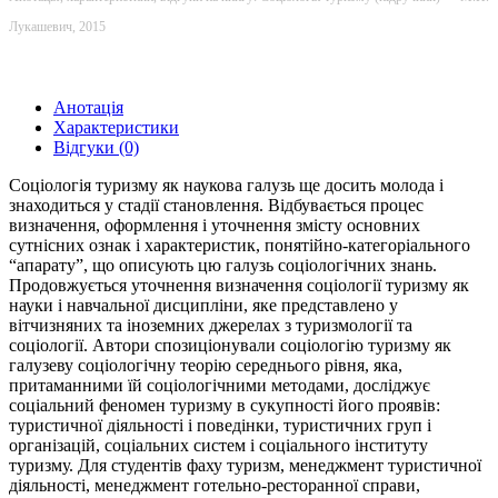
Лукашевич, 2015
Анотація
Характеристики
Відгуки (0)
Соціологія туризму як наукова галузь ще досить молода і
знаходиться у стадії становлення. Відбувається процес
визначення, оформлення і уточнення змісту основних
сутнісних ознак і характеристик, понятійно-категоріального
“апарату”, що описують цю галузь соціологічних знань.
Продовжується уточнення визначення соціології туризму як
науки і навчальної дисципліни, яке представлено у
вітчизняних та іноземних джерелах з туризмології та
соціології. Автори спозиціонували соціологію туризму як
галузеву соціологічну теорію середнього рівня, яка,
притаманними їй соціологічними методами, досліджує
соціальний феномен туризму в сукупності його проявів:
туристичної діяльності і поведінки, туристичних груп і
організацій, соціальних систем і соціального інституту
туризму. Для студентів фаху туризм, менеджмент туристичної
діяльності, менеджмент готельно-ресторанної справи,