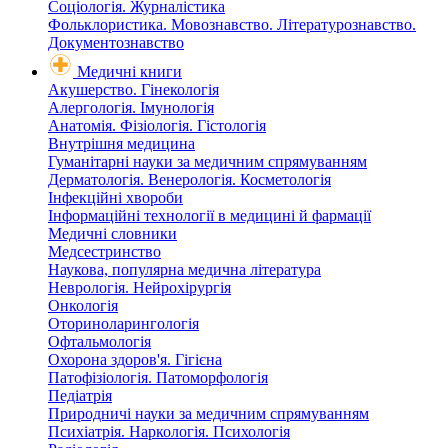
Соціологія. Журналістика
Фольклористика. Мовознавство. Літературознавство.
Документознавство
Медичні книги
Акушерство. Гінекологія
Алергологія. Імунологія
Анатомія. Фізіологія. Гістологія
Внутрішня медицина
Гуманітарні науки за медичним спрямуванням
Дерматологія. Венерологія. Косметологія
Інфекційні хвороби
Інформаційні технології в медицині й фармації
Медичні словники
Медсестринство
Наукова, популярна медична література
Неврологія. Нейрохірургія
Онкологія
Оториноларингологія
Офтальмологія
Охорона здоров'я. Гігієна
Патофізіологія. Патоморфологія
Педіатрія
Природничі науки за медичним спрямуванням
Психіатрія. Наркологія. Психологія