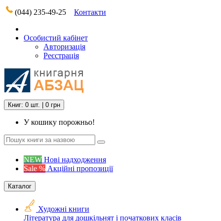
(044) 235-49-25
Контакти
Особистий кабінет
Авторизація
Реєстрація
Книг: 0 шт. | 0 грн
У кошику порожньо!
NEW
Нові надходження
Sale %
Акційні пропозиції
Каталог
Художні книги
Література для дошкільнят і початкових класів