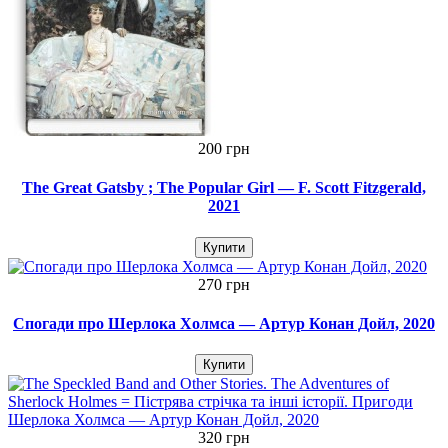
200 грн
The Great Gatsby ; The Popular Girl — F. Scott Fitzgerald,
2021
Купити
270 грн
Спогади про Шерлока Холмса — Артур Конан Дойл, 2020
Купити
320 грн