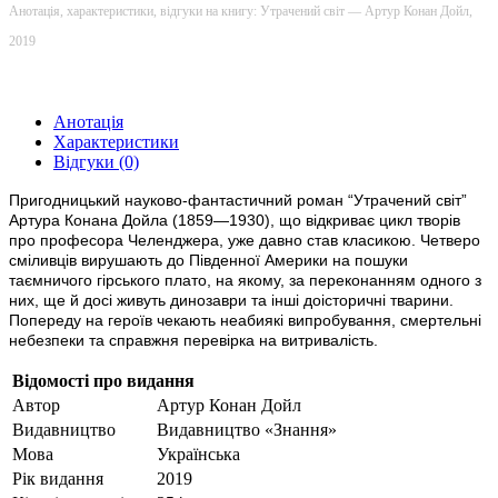
Анотація, характеристики, відгуки на книгу: Утрачений світ — Артур Конан Дойл,
2019
Анотація
Характеристики
Відгуки (0)
Пригодницький науково-фантастичний роман “Утрачений світ”
Артура Конана Дойла (1859—1930), що відкриває цикл творів
про професора Челенджера, уже давно став класикою. Четверо
сміливців вирушають до Південної Америки на пошуки
таємничого гірського плато, на якому, за переконанням одного з
них, ще й досі живуть динозаври та інші доісторичні тварини.
Попереду на героїв чекають неабиякі випробування, смертельні
небезпеки та справжня перевірка на витривалість.
Відомості про видання
Автор
Артур Конан Дойл
Видавництво
Видавництво «Знання»
Мова
Українська
Рік видання
2019