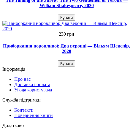
The Taming of the Shrew; The Two Gentlemen of Verona —
William Shakespeare, 2020
Купити
230 грн
Приборкання норовливої; Два веронці — Вільям Шекспір,
2020
Купити
Інформація
Про нас
Доставка і оплата
Угода користувача
Служба підтримки
Контакти
Повернення книги
Додатково