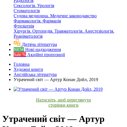
Радіологія
Сексологія. Урологія
Стоматологія
Судова медицина. Медичне законодавство
Фармакологія. Фармація
Фтизіатрія
Хірургія. Ортопедія. Травматологія. Анестезіологія.
Реаніматологія
Дитяча література
NEW
Нові надходження
Sale %
Акційні пропозиції
Головна
Художні книги
Англійська література
Утрачений світ — Артур Конан Дойл, 2019
Натисніть, щоб переглянути
сторінки книги
Утрачений світ — Артур