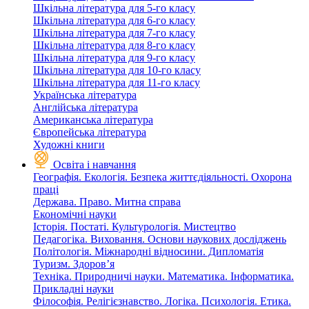
Шкільна література для 5-го класу
Шкільна література для 6-го класу
Шкільна література для 7-го класу
Шкільна література для 8-го класу
Шкільна література для 9-го класу
Шкільна література для 10-го класу
Шкільна література для 11-го класу
Українська література
Англійська література
Американська література
Європейська література
Художні книги
Освіта і навчання
Географія. Екологія. Безпека життєдіяльності. Охорона
праці
Держава. Право. Митна справа
Економічні науки
Історія. Постаті. Культурологія. Мистецтво
Педагогіка. Виховання. Основи наукових досліджень
Політологія. Міжнародні відносини. Дипломатія
Туризм. Здоров’я
Техніка. Природничі науки. Математика. Інформатика.
Прикладні науки
Філософія. Релігієзнавство. Логіка. Психологія. Етика.