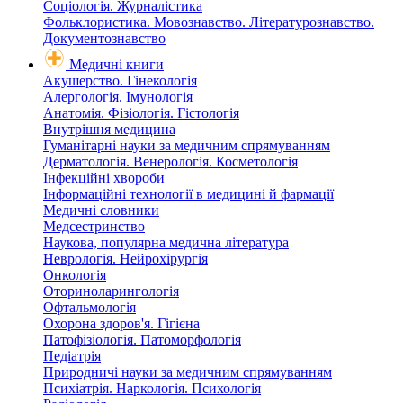
Соціологія. Журналістика
Фольклористика. Мовознавство. Літературознавство.
Документознавство
Медичні книги
Акушерство. Гінекологія
Алергологія. Імунологія
Анатомія. Фізіологія. Гістологія
Внутрішня медицина
Гуманітарні науки за медичним спрямуванням
Дерматологія. Венерологія. Косметологія
Інфекційні хвороби
Інформаційні технології в медицині й фармації
Медичні словники
Медсестринство
Наукова, популярна медична література
Неврологія. Нейрохірургія
Онкологія
Оториноларингологія
Офтальмологія
Охорона здоров'я. Гігієна
Патофізіологія. Патоморфологія
Педіатрія
Природничі науки за медичним спрямуванням
Психіатрія. Наркологія. Психологія