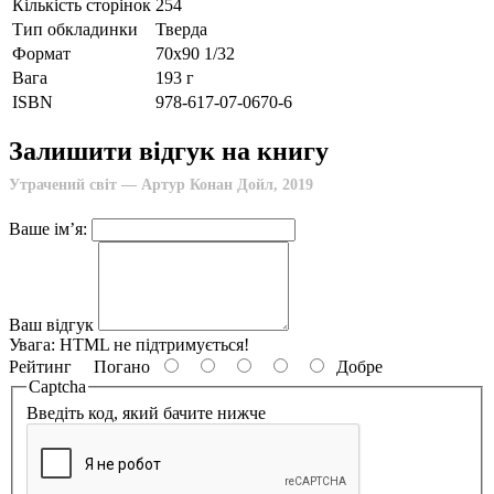
Кількість сторінок
254
Тип обкладинки
Тверда
Формат
70х90 1/32
Вага
193 г
ISBN
978-617-07-0670-6
Залишити відгук на книгу
Утрачений світ — Артур Конан Дойл, 2019
Ваше ім’я:
Ваш відгук
Увага:
HTML не підтримується!
Рейтинг
Погано
Добре
Captcha
Введіть код, який бачите нижче