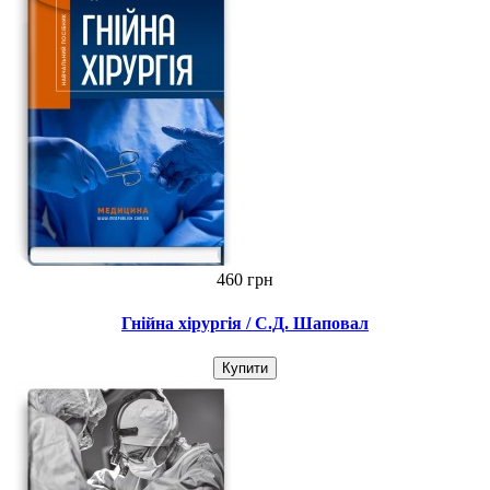
460 грн
Гнійна хірургія / С.Д. Шаповал
Купити