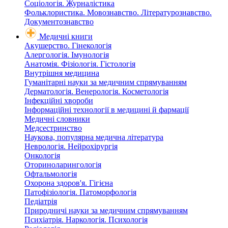
Соціологія. Журналістика
Фольклористика. Мовознавство. Літературознавство.
Документознавство
Медичні книги
Акушерство. Гінекологія
Алергологія. Імунологія
Анатомія. Фізіологія. Гістологія
Внутрішня медицина
Гуманітарні науки за медичним спрямуванням
Дерматологія. Венерологія. Косметологія
Інфекційні хвороби
Інформаційні технології в медицині й фармації
Медичні словники
Медсестринство
Наукова, популярна медична література
Неврологія. Нейрохірургія
Онкологія
Оториноларингологія
Офтальмологія
Охорона здоров'я. Гігієна
Патофізіологія. Патоморфологія
Педіатрія
Природничі науки за медичним спрямуванням
Психіатрія. Наркологія. Психологія