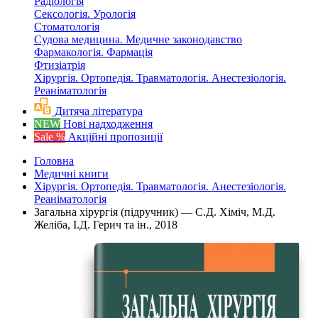
Радіологія
Сексологія. Урологія
Стоматологія
Судова медицина. Медичне законодавство
Фармакологія. Фармація
Фтизіатрія
Хірургія. Ортопедія. Травматологія. Анестезіологія.
Реаніматологія
Дитяча література
NEW
Нові надходження
Sale %
Акційні пропозиції
Головна
Медичні книги
Хірургія. Ортопедія. Травматологія. Анестезіологія.
Реаніматологія
Загальна хірургія (підручник) — С.Д. Хіміч, М.Д.
Желіба, І.Д. Герич та ін., 2018