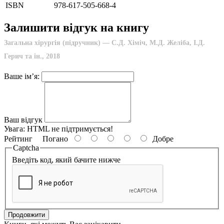
ISBN
978-617-505-668-4
Залишити відгук на книгу
Загальна хірургія (підручник) — С.Д. Хіміч, М.Д. Желіба, І.Д.
Герич та ін., 2018
Ваше ім’я:
Ваш відгук
Увага:
HTML не підтримується!
Рейтинг
Погано
Добре
Captcha
Введіть код, який бачите нижче
Продовжити