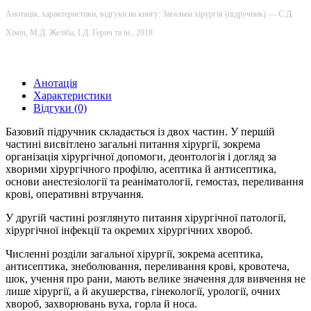
Анотація, характеристики, відгуки на книгу: Загальна хірургія (підручник) — С.Д.
Хіміч, М.Д. Желіба, І.Д. Герич та ін., 2018
Анотація
Характеристики
Відгуки (0)
Базовий підручник складається із двох частин. У першій
частині висвітлено загальні питання хірургії, зокрема
організація хірургічної допомоги, деонтологія і догляд за
хворими хірургічного профілю, асептика й антисептика,
основи анестезіології та реаніматології, гемостаз, переливання
крові, оперативні втручання.
У другій частині розглянуто питання хірургічної патології,
хірургічної інфекції та окремих хірургічних хвороб.
Численні розділи загальної хірургії, зокрема асептика,
антисептика, знеболювання, переливання крові, кровотеча,
шок, учення про рани, мають велике значення для вивчення не
лише хірургії, а й акушерства, гінекології, урології, очних
хвороб, захворювань вуха, горла й носа.