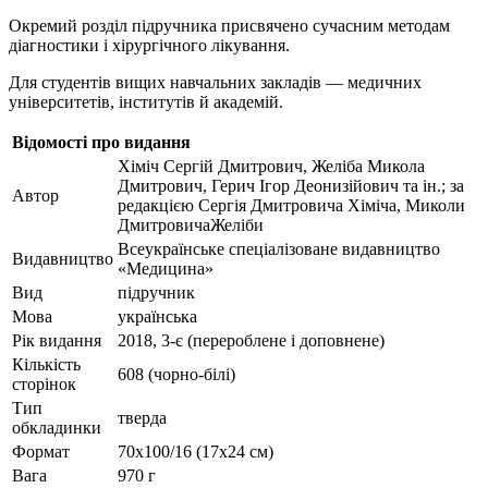
Окремий розділ підручника присвячено сучасним методам
діагностики і хірургічного лікування.
Для студентів вищих навчальних закладів — медичних
університетів, інститутів й академій.
Відомості про видання
Хіміч Сергій Дмитрович, Желіба Микола
Дмитрович, Герич Ігор Деонизійович та ін.; за
Автор
редакцією Сергія Дмитровича Хіміча, Миколи
ДмитровичаЖеліби
Всеукраїнське спеціалізоване видавництво
Видавництво
«Медицина»
Вид
підручник
Мова
українська
Рік видання
2018, 3-є (перероблене і доповнене)
Кількість
608 (чорно-білі)
сторінок
Тип
тверда
обкладинки
Формат
70х100/16 (17х24 см)
Вага
970 г