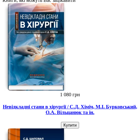
Книги, які можуть Вас зацікавити
1 080 грн
Невідкладні стани в хірургії / С.Д. Хіміч, М.I. Бурковський,
О.А. Вільцанюк та ін.
Купити