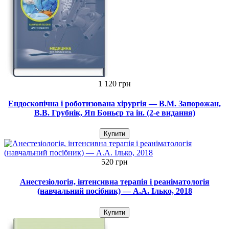
1 120 грн
Ендоскопічна і роботизована хірургія — В.М. Запорожан,
В.В. Грубнік, Яп Боньєр та ін. (2-е видання)
Купити
520 грн
Анестезіологія, інтенсивна терапія і реаніматологія
(навчальний посібник) — А.А. Ілько, 2018
Купити