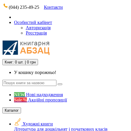
(044) 235-49-25
Контакти
Особистий кабінет
Авторизація
Реєстрація
Книг: 0 шт. | 0 грн
У кошику порожньо!
NEW
Нові надходження
Sale %
Акційні пропозиції
Каталог
Художні книги
Література для дошкільнят і початкових класів