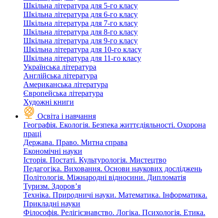
Шкільна література для 5-го класу
Шкільна література для 6-го класу
Шкільна література для 7-го класу
Шкільна література для 8-го класу
Шкільна література для 9-го класу
Шкільна література для 10-го класу
Шкільна література для 11-го класу
Українська література
Англійська література
Американська література
Європейська література
Художні книги
Освіта і навчання
Географія. Екологія. Безпека життєдіяльності. Охорона
праці
Держава. Право. Митна справа
Економічні науки
Історія. Постаті. Культурологія. Мистецтво
Педагогіка. Виховання. Основи наукових досліджень
Політологія. Міжнародні відносини. Дипломатія
Туризм. Здоров’я
Техніка. Природничі науки. Математика. Інформатика.
Прикладні науки
Філософія. Релігієзнавство. Логіка. Психологія. Етика.