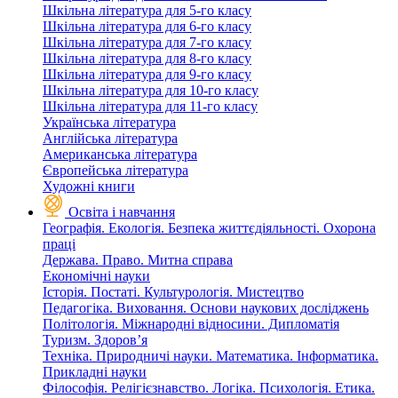
Шкільна література для 5-го класу
Шкільна література для 6-го класу
Шкільна література для 7-го класу
Шкільна література для 8-го класу
Шкільна література для 9-го класу
Шкільна література для 10-го класу
Шкільна література для 11-го класу
Українська література
Англійська література
Американська література
Європейська література
Художні книги
Освіта і навчання
Географія. Екологія. Безпека життєдіяльності. Охорона
праці
Держава. Право. Митна справа
Економічні науки
Історія. Постаті. Культурологія. Мистецтво
Педагогіка. Виховання. Основи наукових досліджень
Політологія. Міжнародні відносини. Дипломатія
Туризм. Здоров’я
Техніка. Природничі науки. Математика. Інформатика.
Прикладні науки
Філософія. Релігієзнавство. Логіка. Психологія. Етика.