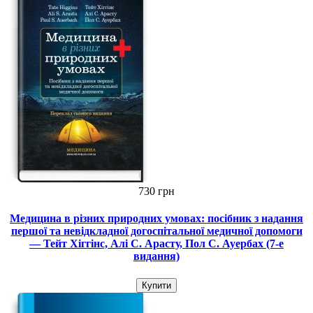
730 грн
Медицина в різних природних умовах: посібник з надання
першої та невідкладної догоспітальної медичної допомоги
— Тейт Хіггінс, Алі С. Арасту, Пол С. Ауербах (7-е
видання)
Купити