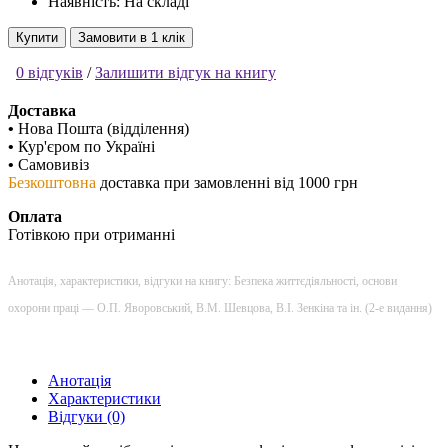
Наявність: На складі
Купити
Замовити в 1 клік
0 відгуків
/
Залишити відгук на книгу
Доставка
•
Нова Пошта (відділення)
•
Кур'єром по Україні
•
Самовивіз
Безкоштовна
доставка при замовленні від 1000 грн
Оплата
Готівкою при отриманні
Анотація, характеристики, відгуки на книгу: Безпека життєдіяльності, основи
охорони праці — О.П. Яворовський, В.М. Шевцова, В.І. Зенкіна та ін. (2-е видання)
Анотація
Характеристики
Відгуки (0)