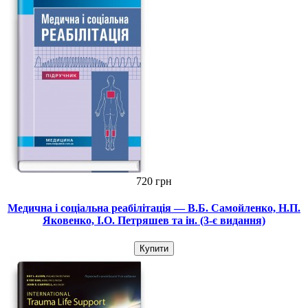
720 грн
Медична і соціальна реабілітація — В.Б. Самойленко, Н.П.
Яковенко, І.О. Петряшев та ін. (3-є видання)
Купити