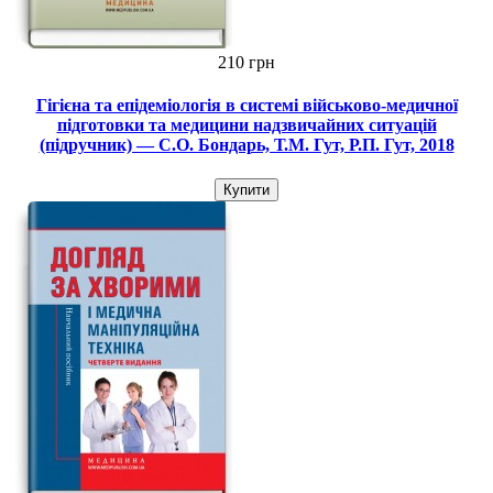
210 грн
Гігієна та епідеміологія в системі військово-медичної
підготовки та медицини надзвичайних ситуацій
(підручник) — С.О. Бондарь, Т.М. Гут, Р.П. Гут, 2018
Купити