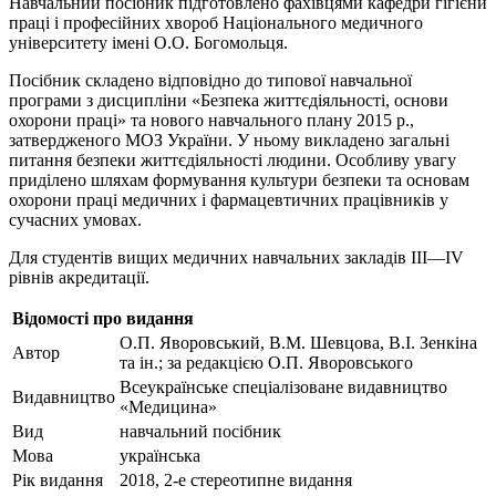
Навчальний посібник підготовлено фахівцями кафедри гігієни
праці і професійних хвороб Національного медичного
університету імені О.О. Богомольця.
Посібник складено відповідно до типової навчальної
програми з дисципліни «Безпека життєдіяльності, основи
охорони праці» та нового навчального плану 2015 р.,
затвердженого МОЗ України. У ньому викладено загальні
питання безпеки життєдіяльності людини. Особливу увагу
приділено шляхам формування культури безпеки та основам
охорони праці медичних і фармацевтичних працівників у
сучасних умовах.
Для студентів вищих медичних навчальних закладів ІІІ—ІV
рівнів акредитації.
Відомості про видання
О.П. Яворовський, В.М. Шевцова, В.І. Зенкіна
Автор
та ін.; за редакцією О.П. Яворовського
Всеукраїнське спеціалізоване видавництво
Видавництво
«Медицина»
Вид
навчальний посібник
Мова
українська
Рік видання
2018, 2-е стереотипне видання