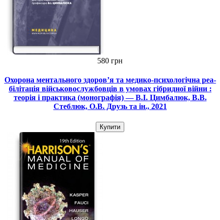
580 грн
Охорона ментального здоров’я та медико-психологічна реа­
білітація військовослужбовців в умовах гібридної війни :
теорія і практика (монографія) — В.I. Цимбалюк, В.В.
Стеблюк, О.В. Друзь та ін., 2021
Купити