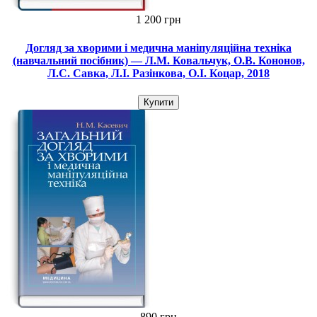
1 200 грн
Догляд за хворими і медична маніпуляційна техніка
(навчальний посібник) — Л.М. Ковальчук, О.В. Кононов,
Л.С. Савка, Л.І. Разінкова, О.І. Коцар, 2018
Купити
890 грн