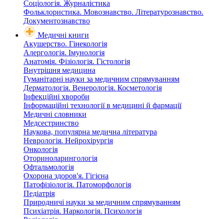
Соціологія. Журналістика
Фольклористика. Мовознавство. Літературознавство.
Документознавство
Медичні книги
Акушерство. Гінекологія
Алергологія. Імунологія
Анатомія. Фізіологія. Гістологія
Внутрішня медицина
Гуманітарні науки за медичним спрямуванням
Дерматологія. Венерологія. Косметологія
Інфекційні хвороби
Інформаційні технології в медицині й фармації
Медичні словники
Медсестринство
Наукова, популярна медична література
Неврологія. Нейрохірургія
Онкологія
Оториноларингологія
Офтальмологія
Охорона здоров'я. Гігієна
Патофізіологія. Патоморфологія
Педіатрія
Природничі науки за медичним спрямуванням
Психіатрія. Наркологія. Психологія