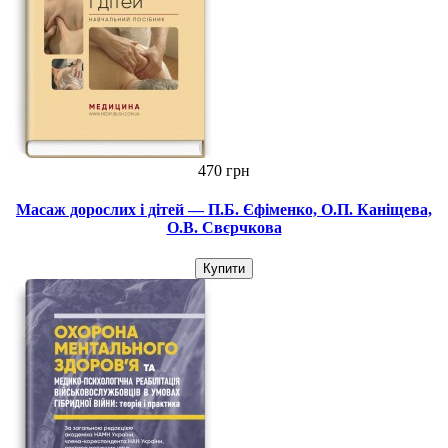
470 грн
Масаж дорослих і дітей — П.Б. Єфіменко, О.П. Каніщева,
О.В. Свєрчкова
Купити