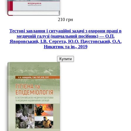
210 грн
Тестові завдання і ситуаційні задачі з охорони праці в
медичній галузі (навчальний посібник) — О.П.
Яворовський, І.В. Сергета, Ю.О. Паустовський, О.А.
Никитюк та ін., 2019
Купити