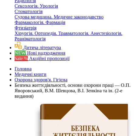
Радіологія
Сексологія. Урологія
Стоматологія
Судова медицина. Медичне законодавство
Фармакологія. Фармація
Фтизіатрія
Хірургія. Ортопедія. Травматологія. Анестезіологія.
Реаніматологія
Дитяча література
NEW
Нові надходження
Sale %
Акційні пропозиції
Головна
Медичні книги
Охорона здоров'я. Гігієна
Безпека життєдіяльності, основи охорони праці — О.П.
Яворовський, В.М. Шевцова, В.І. Зенкіна та ін. (2-е
видання)