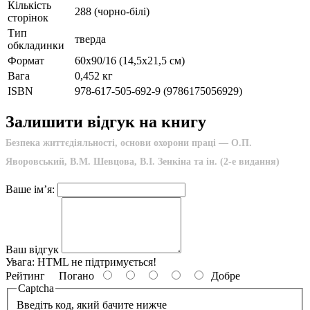
Кількість
288 (чорно-білі)
сторінок
Тип
тверда
обкладинки
Формат
60х90/16 (14,5х21,5 см)
Вага
0,452 кг
ISBN
978-617-505-692-9 (9786175056929)
Залишити відгук на книгу
Безпека життєдіяльності, основи охорони праці — О.П.
Яворовський, В.М. Шевцова, В.І. Зенкіна та ін. (2-е видання)
Ваше ім’я:
Ваш відгук
Увага:
HTML не підтримується!
Рейтинг
Погано
Добре
Captcha
Введіть код, який бачите нижче