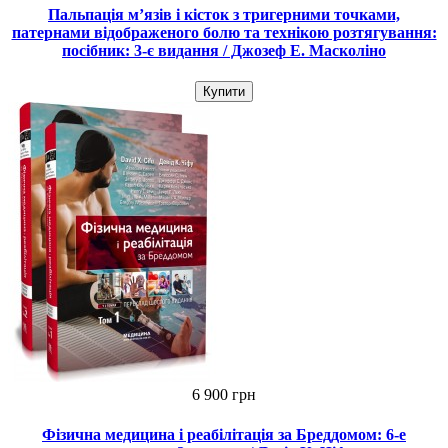
Пальпація м’язів і кісток з тригерними точками,
патернами відображеного болю та технікою розтягування:
посібник: 3-є видання / Джозеф Е. Масколіно
Купити
6 900 грн
Фізична медицина і реабілітація за Бреддомом: 6-е