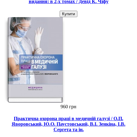
видання: в 2-х томах / Девід К. Чіфу
Купити
960 грн
Практична охорона праці в медичній галузі / О.П.
Яворовський, Ю.О. Паустовський, В.I. Зенкіна, I.В.
Сергета та ін.