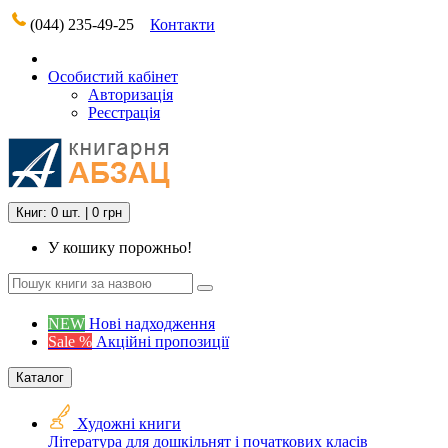
(044) 235-49-25
Контакти
Особистий кабінет
Авторизація
Реєстрація
Книг: 0 шт. | 0 грн
У кошику порожньо!
NEW
Нові надходження
Sale %
Акційні пропозиції
Каталог
Художні книги
Література для дошкільнят і початкових класів