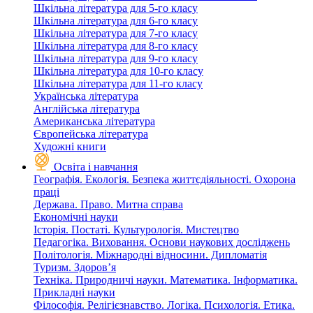
Шкільна література для 5-го класу
Шкільна література для 6-го класу
Шкільна література для 7-го класу
Шкільна література для 8-го класу
Шкільна література для 9-го класу
Шкільна література для 10-го класу
Шкільна література для 11-го класу
Українська література
Англійська література
Американська література
Європейська література
Художні книги
Освіта і навчання
Географія. Екологія. Безпека життєдіяльності. Охорона
праці
Держава. Право. Митна справа
Економічні науки
Історія. Постаті. Культурологія. Мистецтво
Педагогіка. Виховання. Основи наукових досліджень
Політологія. Міжнародні відносини. Дипломатія
Туризм. Здоров’я
Техніка. Природничі науки. Математика. Інформатика.
Прикладні науки
Філософія. Релігієзнавство. Логіка. Психологія. Етика.