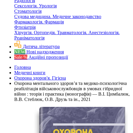
Радіологія
Сексологія. Урологія
Стоматологія
Судова медицина. Медичне законодавство
Фармакологія. Фармація
Фтизіатрія
Хірургія. Ортопедія. Травматологія. Анестезіологія.
Реаніматологія
Дитяча література
NEW
Нові надходження
Sale %
Акційні пропозиції
Головна
Медичні книги
Охорона здоров'я. Гігієна
Охорона ментального здоров’я та медико-психологічна
реа­білітація військовослужбовців в умовах гібридної
війни : теорія і практика (монографія) — В.I. Цимбалюк,
В.В. Стеблюк, О.В. Друзь та ін., 2021