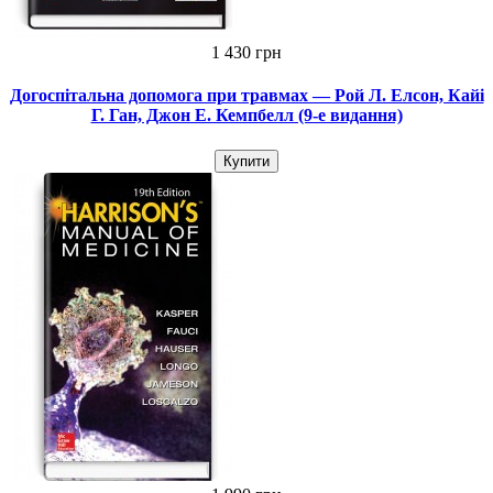
1 430 грн
Догоспітальна допомога при травмах — Рой Л. Елсон, Кайі
Г. Ган, Джон Е. Кемпбелл (9-е видання)
Купити