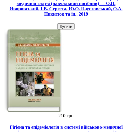
медичній галузі (навчальний посібник) — О.П.
Яворовський, І.В. Сергета, Ю.О. Паустовський, О.А.
Никитюк та ін., 2019
Купити
210 грн
Гігієна та епідеміологія в системі військово-медичної