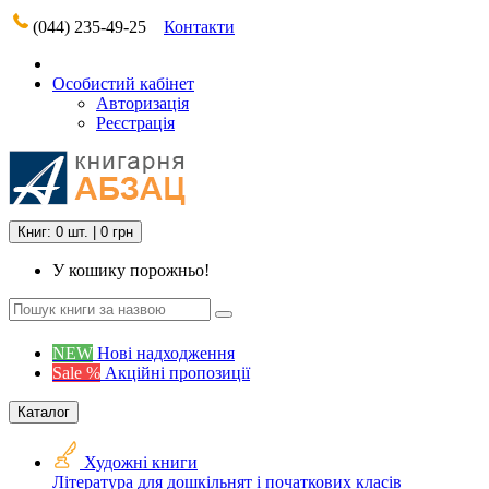
(044) 235-49-25
Контакти
Особистий кабінет
Авторизація
Реєстрація
Книг: 0 шт. | 0 грн
У кошику порожньо!
NEW
Нові надходження
Sale %
Акційні пропозиції
Каталог
Художні книги
Література для дошкільнят і початкових класів