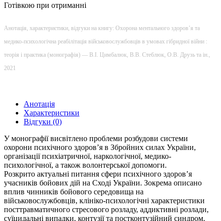
Готівкою при отриманні
Анотація, характеристики, відгуки на книгу: Охорона ментального здоров’я та
медико-психологічна реа­білітація військовослужбовців в умовах гібридної війни :
теорія і практика (монографія) — В.I. Цимбалюк, В.В. Стеблюк, О.В. Друзь та ін.,
2021
Анотація
Характеристики
Відгуки (0)
У монографії висвітлено проблеми розбудови системи
охорони психічного здоров’я в Збройних силах України,
організації психіатричної, наркологічної, медико-
психологічної, а також волонтерської допомоги.
Розкрито актуальні питання сфери психічного здоров’я
учасників бойових дій на Сході України. Зокрема описано
вплив чинників бойового середовища на
військовослужбовців, клініко-психологічні характеристики
посттравматичного стресового розладу, аддиктивні розлади,
суїцидальні випадки, контузії та постконтузійний синдром.