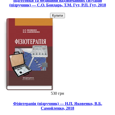
підготовки та медицини надзвичайних ситуацій
(підручник) — С.О. Бондарь, Т.М. Гут, Р.П. Гут, 2018
Купити
530 грн
Фізіотерапія (підручник) — Н.П. Яковенко, В.Б.
Самойленко, 2018