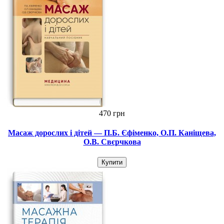
470 грн
Масаж дорослих і дітей — П.Б. Єфіменко, О.П. Каніщева,
О.В. Свєрчкова
Купити