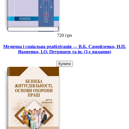
720 грн
Медична і соціальна реабілітація — В.Б. Самойленко, Н.П.
Яковенко, І.О. Петряшев та ін. (3-є видання)
Купити