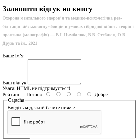
Залишити відгук на книгу
Охорона ментального здоров’я та медико-психологічна реа­
білітація військовослужбовців в умовах гібридної війни : теорія і
практика (монографія) — В.I. Цимбалюк, В.В. Стеблюк, О.В.
Друзь та ін., 2021
Ваше ім’я:
Ваш відгук
Увага:
HTML не підтримується!
Рейтинг
Погано
Добре
Captcha
Введіть код, який бачите нижче