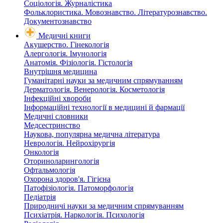
Соціологія. Журналістика
Фольклористика. Мовознавство. Літературознавство.
Документознавство
Медичні книги
Акушерство. Гінекологія
Алергологія. Імунологія
Анатомія. Фізіологія. Гістологія
Внутрішня медицина
Гуманітарні науки за медичним спрямуванням
Дерматологія. Венерологія. Косметологія
Інфекційні хвороби
Інформаційні технології в медицині й фармації
Медичні словники
Медсестринство
Наукова, популярна медична література
Неврологія. Нейрохірургія
Онкологія
Оториноларингологія
Офтальмологія
Охорона здоров'я. Гігієна
Патофізіологія. Патоморфологія
Педіатрія
Природничі науки за медичним спрямуванням
Психіатрія. Наркологія. Психологія