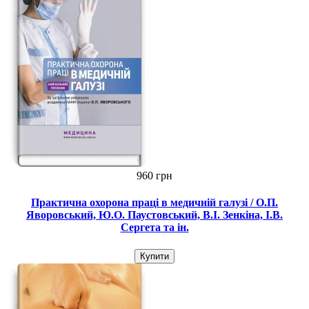
960 грн
Практична охорона праці в медичній галузі / О.П.
Яворовський, Ю.О. Паустовський, В.I. Зенкіна, I.В.
Сергета та ін.
Купити