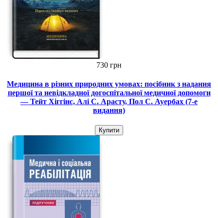
730 грн
Медицина в різних природних умовах: посібник з надання
першої та невідкладної догоспітальної медичної допомоги
— Тейт Хіггінс, Алі С. Арасту, Пол С. Ауербах (7-е
видання)
Купити