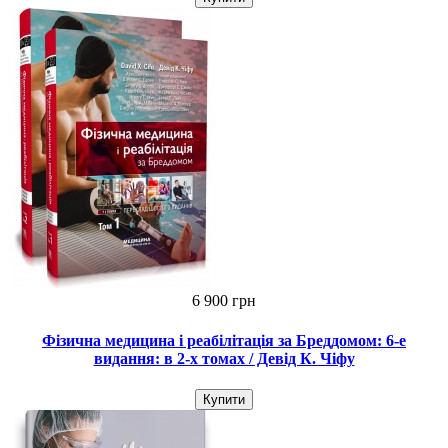
6 900 грн
Фізична медицина і реабілітація за Бреддомом: 6-е
видання: в 2-х томах / Девід К. Чіфу
Купити