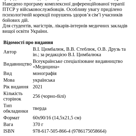
Наведено програму комплексної диференційованої терапії
ПТСР у військовослужбовців. Особливу увагу приділено
психологічній корекції порушень здоров’я сім’ї учасників
бойових дій.
Для студентів, магістрів, лікарів-інтернів медичних закладів
вищої освіти України.
Відомості про видання
В.I. Цимбалюк, В.В. Стеблюк, О.В. Друзь та
Автор
ін.; за редакцією В.I. Цимбалюка
Всеукраїнське спеціалізоване видавництво
Видавництво
«Медицина»
Вид
монографія
Мова
українська
Рік видання
2021
Кількість
256 (чорно-білі)
сторінок
Тип
тверда
обкладинки
Формат
60х90/16 (14,5х21,5 см)
Вага
370 г
ISBN
978-617-505-866-4 (9786175058664)