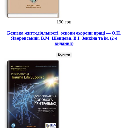
190 грн
Безпека життєдіяльності, основи охорони праці — О.П.
Яворовський, В.М. Шевцова, В.І. Зенкіна та ін. (2-е
видання)
Купити