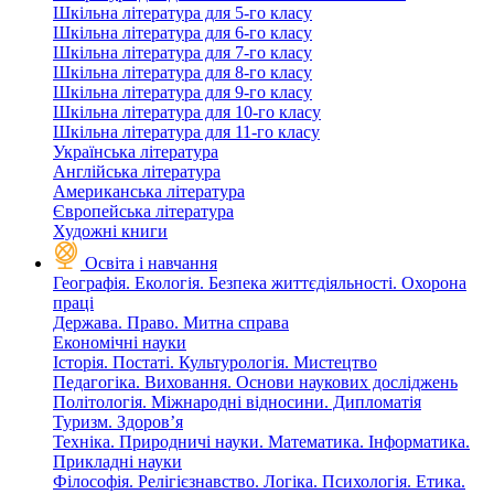
Шкільна література для 5-го класу
Шкільна література для 6-го класу
Шкільна література для 7-го класу
Шкільна література для 8-го класу
Шкільна література для 9-го класу
Шкільна література для 10-го класу
Шкільна література для 11-го класу
Українська література
Англійська література
Американська література
Європейська література
Художні книги
Освіта і навчання
Географія. Екологія. Безпека життєдіяльності. Охорона
праці
Держава. Право. Митна справа
Економічні науки
Історія. Постаті. Культурологія. Мистецтво
Педагогіка. Виховання. Основи наукових досліджень
Політологія. Міжнародні відносини. Дипломатія
Туризм. Здоров’я
Техніка. Природничі науки. Математика. Інформатика.
Прикладні науки
Філософія. Релігієзнавство. Логіка. Психологія. Етика.