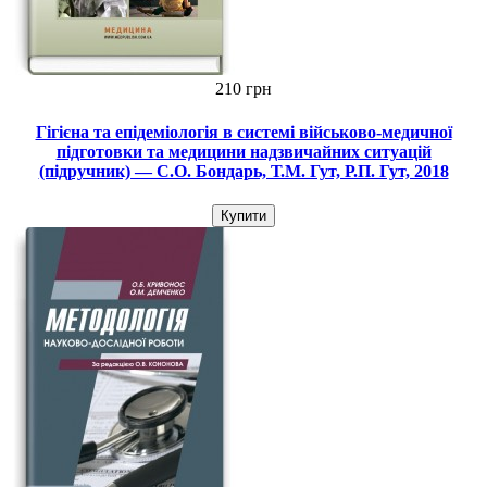
210 грн
Гігієна та епідеміологія в системі військово-медичної
підготовки та медицини надзвичайних ситуацій
(підручник) — С.О. Бондарь, Т.М. Гут, Р.П. Гут, 2018
Купити