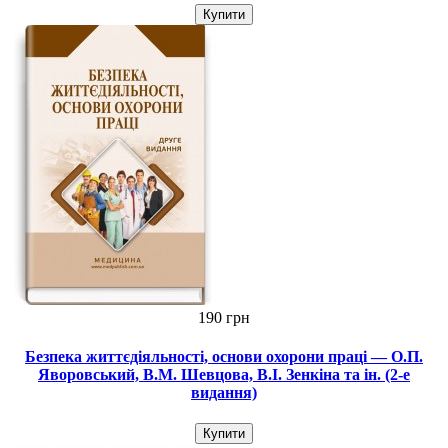
Купити
190 грн
Безпека життєдіяльності, основи охорони праці — О.П.
Яворовський, В.М. Шевцова, В.І. Зенкіна та ін. (2-е
видання)
Купити