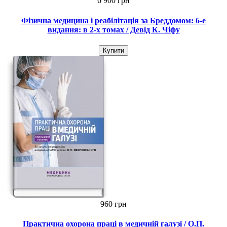
6 900 грн
Фізична медицина і реабілітація за Бреддомом: 6-е
видання: в 2-х томах / Девід К. Чіфу
Купити
960 грн
Практична охорона праці в медичній галузі / О.П.