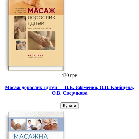
470 грн
Масаж дорослих і дітей — П.Б. Єфіменко, О.П. Каніщева,
О.В. Свєрчкова
Купити