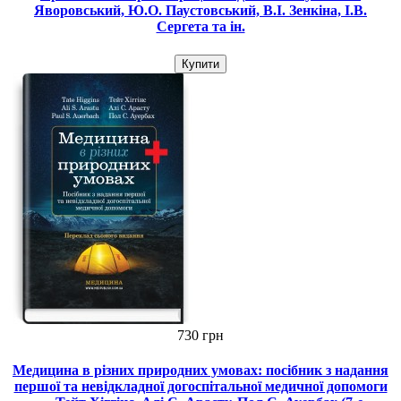
Яворовський, Ю.О. Паустовський, В.I. Зенкіна, I.В.
Сергета та ін.
Купити
730 грн
Медицина в різних природних умовах: посібник з надання
першої та невідкладної догоспітальної медичної допомоги