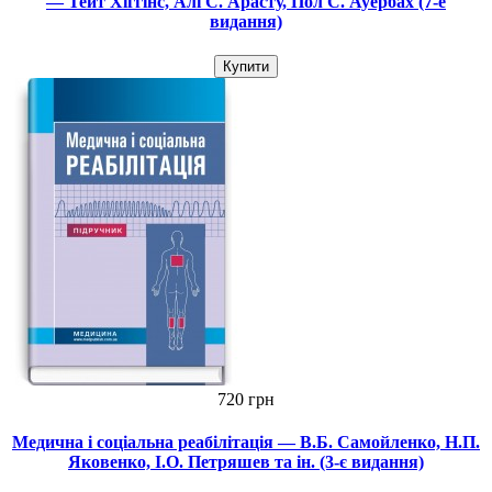
— Тейт Хіггінс, Алі С. Арасту, Пол С. Ауербах (7-е
видання)
Купити
720 грн
Медична і соціальна реабілітація — В.Б. Самойленко, Н.П.
Яковенко, І.О. Петряшев та ін. (3-є видання)