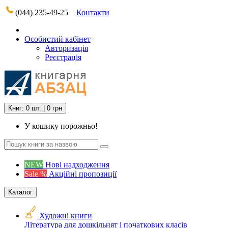
(044) 235-49-25
Контакти
Особистий кабінет
Авторизація
Реєстрація
Книг: 0 шт. | 0 грн
У кошику порожньо!
NEW
Нові надходження
Sale %
Акційні пропозиції
Каталог
Художні книги
Література для дошкільнят і початкових класів