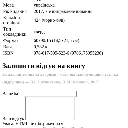
Мова
українська
Рік видання
2017, 7-е виправлене видання
Кількість
424 (чорно-білі)
сторінок
Тип
тверда
обкладинки
Формат
60х90/16 (14,5х21,5 см)
Вага
0,582 кг
ISBN
978-617-505-523-6 (9786175055236)
Залишити відгук на книгу
Загальний догляд за хворими і медична маніпуляційна техніка
(підручник) — В.І. Литвиненко, Н.М. Касевич, 2017
Ваше ім’я:
Ваш відгук
Увага:
HTML не підтримується!