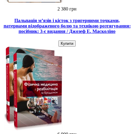
2 380 грн
Пальпація м’язів і кісток з тригерними точками,
патернами відображеного болю та технікою розтягування:
посібник: 3-є видання / Джозеф Е. Масколіно
Купити