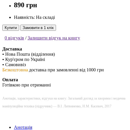
890 грн
Наявність: На складі
Купити
Замовити в 1 клік
0 відгуків
/
Залишити відгук на книгу
Доставка
•
Нова Пошта (відділення)
•
Кур'єром по Україні
•
Самовивіз
Безкоштовна
доставка при замовленні від 1000 грн
Оплата
Готівкою при отриманні
Анотація, характеристики, відгуки на книгу: Загальний догляд за хворими і медична
маніпуляційна техніка (підручник) — В.І. Литвиненко, Н.М. Касевич, 2017
Анотація