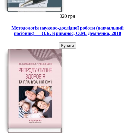
320 грн
Методологія науково-дослідної роботи (навчальний
посібник) — О.Б. Кривонос, О.М. Демченко, 2010
Купити