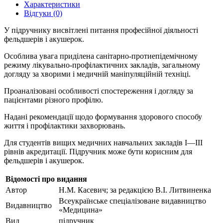
Характеристики
Відгуки (0)
У підручнику висвітлені питання професійної діяльності
фельдшерів і акушерок.
Особлива увага приділена санітарно-протиепідемічному
режиму лікувально-профілактичних закладів, загальному
догляду за хворими і медичній маніпуляційній техніці.
Проаналізовані особливості спостереження і догляду за
пацієнтами різного профілю.
Надані рекомендації щодо формування здорового способу
життя і профілактики захворювань.
Для студентів вищих медичних навчальних закладів І—ІІІ
рівнів акредитації. Підручник може бути корисним для
фельдшерів і акушерок.
Відомості про видання
Автор
Н.М. Касевич; за редакцією В.І. Литвиненка
Всеукраїнське спеціалізоване видавництво
Видавництво
«Медицина»
Вид
підручник