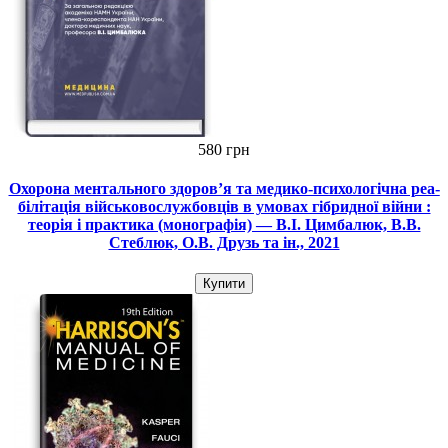
580 грн
Охорона ментального здоров’я та медико-психологічна реа­
білітація військовослужбовців в умовах гібридної війни :
теорія і практика (монографія) — В.I. Цимбалюк, В.В.
Стеблюк, О.В. Друзь та ін., 2021
Купити