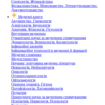
Соціологія. Журналістика
Фольклористика. Мовознавство. Літературознавство.
Документознавство
Медичні книги
Акушерство. Гінекологія
Алергологія. Імунологія
Анатомія. Фізіологія. Гістологія
Внутрішня медицина
Гуманітарні науки за медичним спрямуванням
Дерматологія. Венерологія. Косметологія
Інфекційні хвороби
Інформаційні технології в медицині й фармації
Медичні словники
Медсестринство
Наукова, популярна медична література
Неврологія. Нейрохірургія
Онкологія
Оториноларингологія
Офтальмологія
Охорона здоров'я. Гігієна
Патофізіологія. Патоморфологія
Педіатрія
Природничі науки за медичним спрямуванням
Психіатрія. Наркологія. Психологія