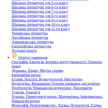
Шкільна література для 5-го класу
Шкільна література для 6-го класу
Шкільна література для 7-го класу
Шкільна література для 8-го класу
Шкільна література для 9-го класу
Шкільна література для 10-го класу
Шкільна література для 11-го класу
Українська література
Англійська література
Американська література
Європейська література
Художні книги
Освіта і навчання
Географія. Екологія. Безпека життєдіяльності. Охорона
праці
Держава. Право. Митна справа
Економічні науки
Історія. Постаті. Культурологія. Мистецтво
Педагогіка. Виховання. Основи наукових досліджень
Політологія. Міжнародні відносини. Дипломатія
Туризм. Здоров’я
Техніка. Природничі науки. Математика. Інформатика.
Прикладні науки
Філософія. Релігієзнавство. Логіка. Психологія. Етика.