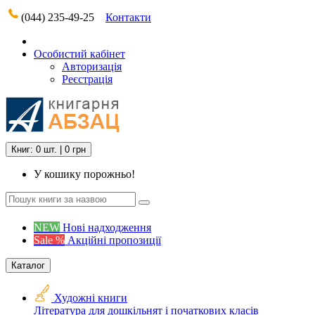
(044) 235-49-25
Контакти
Особистий кабінет
Авторизація
Реєстрація
Книг: 0 шт. | 0 грн
У кошику порожньо!
NEW
Нові надходження
Sale %
Акційні пропозиції
Каталог
Художні книги
Література для дошкільнят і початкових класів