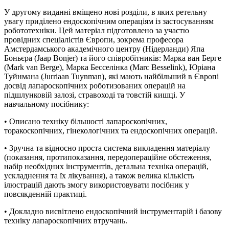
У другому виданні вміщено нові розділи, в яких ретельну
увагу приділено ендоскопічним операціям із застосуванням
робототехніки. Цей матеріал підготовлено за участю
провідних спеціалістів Європи, зокрема професора
Амстердамського академічного центру (Нідерланди) Япа
Боньєра (Jaap Bonjer) та його співробітників: Марка ван Берге
(Mark van Berge), Марка Бесселінка (Marc Besselink), Юріана
Туйнмана (Jurriaan Tuynman), які мають найбільший в Європі
досвід лапароскопічних роботизованих операцій на
підшлунковій залозі, стравоході та товстій кишці. У
навчальному посібнику:
• Описано техніку більшості лапароскопічних,
торакоскопічних, гінекологічних та ендоскопічних операцій.
• Зручна та відносно проста система викладення матеріалу
(показання, протипоказання, передопераційне обстеження,
набір необхідних інструментів, детальна техніка операцій,
ускладнення та їх лікування), а також велика кількість
ілюстрацій дають змогу використовувати посібник у
повсякденній практиці.
• Докладно висвітлено ендоскопічний інструментарій і базову
техніку лапароскопічних втручань.