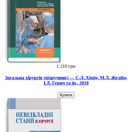
1 210 грн
Загальна хірургія (підручник) — С.Д. Хіміч, М.Д. Желіба,
І.Д. Герич та ін., 2018
Купити