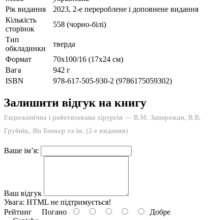
Рік видання
2023, 2-е перероблене і доповнене видання
Кількість
558 (чорно-білі)
сторінок
Тип
тверда
обкладинки
Формат
70х100/16 (17х24 см)
Вага
942 г
ISBN
978-617-505-930-2 (9786175059302)
Залишити відгук на книгу
Ендоскопічна і роботизована хірургія — В.М. Запорожан, В.В.
Грубнік, Яп Боньєр та ін. (2-е видання)
Ваше ім’я:
Ваш відгук
Увага:
HTML не підтримується!
Рейтинг
Погано
Добре