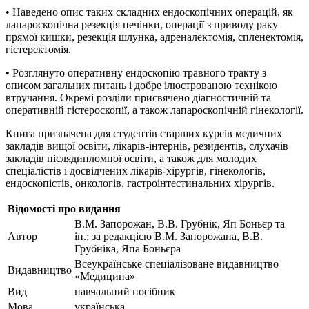
• Наведено опис таких складних ендоскопічних операцій, як
лапароскопічна резекція печінки, операції з приводу раку
прямої кишки, резекція шлунка, адреналектомія, спленектомія,
гістеректомія.
• Розглянуто оперативну ендоскопію травного тракту з
описом загальних питань і добре ілюстрованою технікою
втручання. Окремі розділи присвячено діагностичній та
оперативній гістероскопії, а також лапароскопічній гінекології.
Книга призначена для студентів старших курсів медичних
закладів вищої освіти, лікарів-інтернів, резидентів, слухачів
закладів післядипломної освіти, а також для молодих
спеціалістів і досвідчених лікарів-хірургів, гінекологів,
ендоскопістів, онкологів, гастроінтестинальних хірургів.
Відомості про видання
В.М. Запорожан, В.В. Грубнік, Яп Боньєр та
Автор
ін.; за редакцією В.М. Запорожана, В.В.
Грубніка, Япа Боньєра
Всеукраїнське спеціалізоване видавництво
Видавництво
«Медицина»
Вид
навчальний посібник
Мова
українська