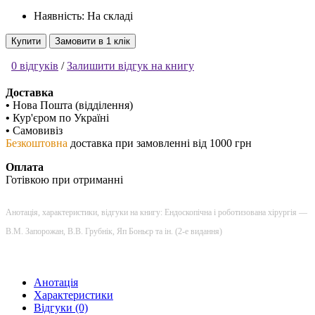
Наявність: На складі
Купити
Замовити в 1 клік
0 відгуків
/
Залишити відгук на книгу
Доставка
•
Нова Пошта (відділення)
•
Кур'єром по Україні
•
Самовивіз
Безкоштовна
доставка при замовленні від 1000 грн
Оплата
Готівкою при отриманні
Анотація, характеристики, відгуки на книгу: Ендоскопічна і роботизована хірургія —
В.М. Запорожан, В.В. Грубнік, Яп Боньєр та ін. (2-е видання)
Анотація
Характеристики
Відгуки (0)