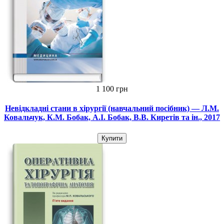
1 100 грн
Невідкладні стани в хірургії (навчальний посібник) — Л.М.
Ковальчук, К.М. Бобак, А.І. Бобак, В.В. Киретів та ін., 2017
Купити