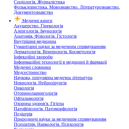
Соціологія. Журналістика
Фольклористика. Мовознавство. Літературознавство.
Документознавство
Медичні книги
Акушерство. Гінекологія
Алергологія. Імунологія
Анатомія. Фізіологія. Гістологія
Внутрішня медицина
Гуманітарні науки за медичним спрямуванням
Дерматологія. Венерологія. Косметологія
Інфекційні хвороби
Інформаційні технології в медицині й фармації
Медичні словники
Медсестринство
Наукова, популярна медична література
Неврологія. Нейрохірургія
Онкологія
Оториноларингологія
Офтальмологія
Охорона здоров'я. Гігієна
Патофізіологія. Патоморфологія
Педіатрія
Природничі науки за медичним спрямуванням
Психіатрія. Наркологія. Психологія