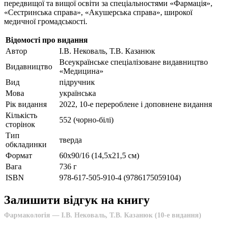
передвищої та вищої освіти за спеціальностями «Фармація»,
«Сестринська справа», «Акушерська справа», широкої
медичної громадськості.
Відомості про видання
Автор
І.В. Нековаль, Т.В. Казанюк
Всеукраїнське спеціалізоване видавництво
Видавництво
«Медицина»
Вид
підручник
Мова
українська
Рік видання
2022, 10-е перероблене і доповнене видання
Кількість
552 (чорно-білі)
сторінок
Тип
тверда
обкладинки
Формат
60х90/16 (14,5х21,5 см)
Вага
736 г
ISBN
978-617-505-910-4 (9786175059104)
Залишити відгук на книгу
Фармакологія — І.В. Нековаль, Т.В. Казанюк (10-е видання)