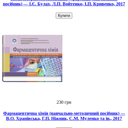
посібник) — І.Є. Булах, Л.П. Войтенко, І.П. Кривенко, 2017
Купити
230 грн
Фармацевтична хімія (навчально-методичний посібник) —
В.О. Хранівська, Г.П. Ніжник, С.М. Муленко та ін., 2017