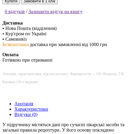
Купити
Замовити в 1 клік
0 відгуків
/
Залишити відгук на книгу
Доставка
•
Нова Пошта (відділення)
•
Кур'єром по Україні
•
Самовивіз
Безкоштовна
доставка при замовленні від 1000 грн
Оплата
Готівкою при отриманні
Анотація, характеристики, відгуки на книгу: Фармакологія — І.В. Нековаль, Т.В.
Казанюк (10-е видання)
Анотація
Характеристики
Відгуки (0)
У підручнику містяться дані про сучасні лікар­ські засоби та
загальні правила рецептури. У його основу покладено