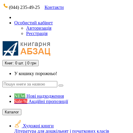
(044) 235-49-25
Контакти
Особистий кабінет
Авторизація
Реєстрація
Книг: 0 шт. | 0 грн
У кошику порожньо!
NEW
Нові надходження
Sale %
Акційні пропозиції
Каталог
Художні книги
Література для дошкільнят і початкових класів