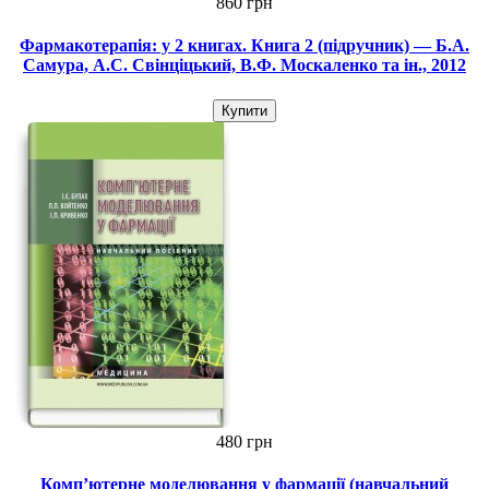
860 грн
Фармакотерапія: у 2 книгах. Книга 2 (підручник) — Б.А.
Самура, А.С. Свінціцький, В.Ф. Москаленко та ін., 2012
Купити
480 грн
Комп’ютерне моделювання у фармації (навчальний