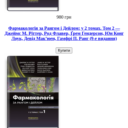
980 грн
Фармакологія за Рангом і Дейлом: у 2 томах. Том 2 —
Джеймс М. Ріттер, Род Флавер, Ґрем Гендерсон, Юн Конг
Лоук, Девід Мак’юен, Гамфрі П. Ранг (9-е видання)
Купити