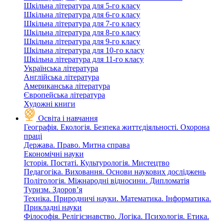
Шкільна література для 5-го класу
Шкільна література для 6-го класу
Шкільна література для 7-го класу
Шкільна література для 8-го класу
Шкільна література для 9-го класу
Шкільна література для 10-го класу
Шкільна література для 11-го класу
Українська література
Англійська література
Американська література
Європейська література
Художні книги
Освіта і навчання
Географія. Екологія. Безпека життєдіяльності. Охорона
праці
Держава. Право. Митна справа
Економічні науки
Історія. Постаті. Культурологія. Мистецтво
Педагогіка. Виховання. Основи наукових досліджень
Політологія. Міжнародні відносини. Дипломатія
Туризм. Здоров’я
Техніка. Природничі науки. Математика. Інформатика.
Прикладні науки
Філософія. Релігієзнавство. Логіка. Психологія. Етика.