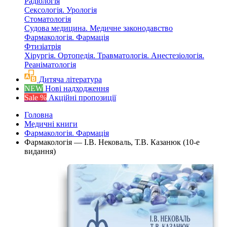
Радіологія
Сексологія. Урологія
Стоматологія
Судова медицина. Медичне законодавство
Фармакологія. Фармація
Фтизіатрія
Хірургія. Ортопедія. Травматологія. Анестезіологія.
Реаніматологія
Дитяча література
NEW
Нові надходження
Sale %
Акційні пропозиції
Головна
Медичні книги
Фармакологія. Фармація
Фармакологія — І.В. Нековаль, Т.В. Казанюк (10-е
видання)