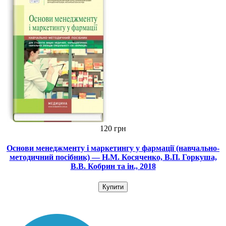
120 грн
Основи менеджменту і маркетингу у фармації (навчально-
методичний посібник) — Н.М. Косяченко, В.П. Горкуша,
В.В. Кобрин та ін., 2018
Купити