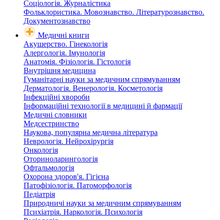
Соціологія. Журналістика
Фольклористика. Мовознавство. Літературознавство.
Документознавство
Медичні книги
Акушерство. Гінекологія
Алергологія. Імунологія
Анатомія. Фізіологія. Гістологія
Внутрішня медицина
Гуманітарні науки за медичним спрямуванням
Дерматологія. Венерологія. Косметологія
Інфекційні хвороби
Інформаційні технології в медицині й фармації
Медичні словники
Медсестринство
Наукова, популярна медична література
Неврологія. Нейрохірургія
Онкологія
Оториноларингологія
Офтальмологія
Охорона здоров'я. Гігієна
Патофізіологія. Патоморфологія
Педіатрія
Природничі науки за медичним спрямуванням
Психіатрія. Наркологія. Психологія