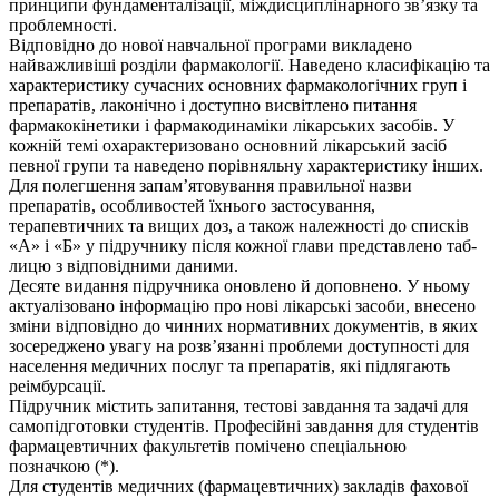
принципи фундаменталізації, міждисциплінарного зв’язку та
проблемності.
Відповідно до нової навчальної програми викладено
найважливіші розділи фармакології. Наведено класифікацію та
характеристику сучасних основ­них фармакологічних груп і
препаратів, лаконічно і доступно ви­світлено питання
фармакокінетики і фармакодинаміки лікарських засобів. У
кожній темі охарактеризовано основний лікарський засіб
певної групи та наведено порівняльну характеристику інших.
Для полегшення запам’ятовування правильної назви
препаратів, особ­ливостей їхнього застосування,
терапевтичних та вищих доз, а також належності до списків
«А» і «Б» у підручнику після кожної глави представлено таб­
лицю з відповідними даними.
Десяте видання підручника оновлено й доповнено. У ньому
актуалізовано інформацію про нові лікарські засоби, внесено
зміни відповідно до чинних нормативних документів, в яких
зосереджено увагу на розв’язанні проблеми доступності для
населення медичних послуг та препаратів, які підлягають
реімбурсації.
Підручник містить запитання, тестові завдання та задачі для
самопідготов­ки студентів. Професійні завдання для студентів
фармацевтичних факультетів помічено спеціальною
позначкою (*).
Для студентів медичних (фармацевтичних) закладів фахової