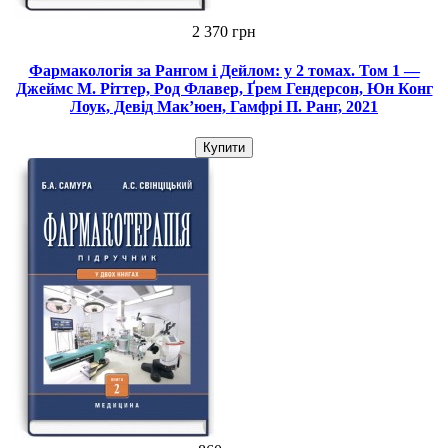
2 370 грн
Фармакологія за Рангом і Дейлом: у 2 томах. Том 1 —
Джеймс М. Ріттер, Род Флавер, Ґрем Гендерсон, Юн Конг
Лоук, Девід Мак’юен, Гамфрі П. Ранг, 2021
Купити