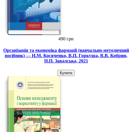
490 грн
Організація та економіка фармації (навчально-методичний
посібник) — Н.М. Косяченко, В.П. Горкуша, В.В. Кобрин,
Н.П. Завадська, 2021
Купити