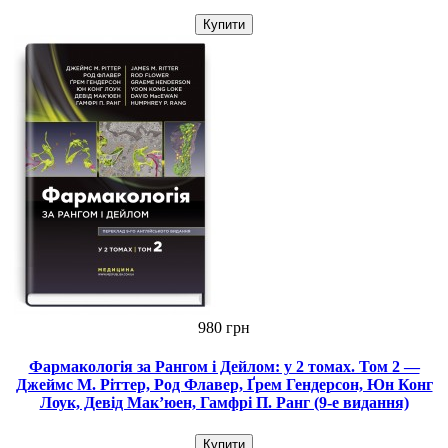
Купити
980 грн
Фармакологія за Рангом і Дейлом: у 2 томах. Том 2 —
Джеймс М. Ріттер, Род Флавер, Ґрем Гендерсон, Юн Конг
Лоук, Девід Мак’юен, Гамфрі П. Ранг (9-е видання)
Купити