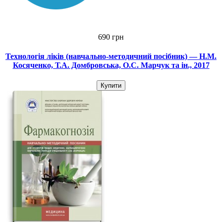
690 грн
Технологія ліків (навчально-методичний посібник) — Н.М.
Косяченко, Т.А. Домбровська, О.С. Марчук та ін., 2017
Купити