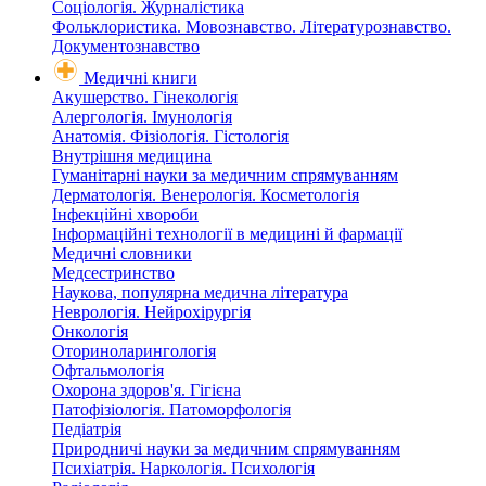
Соціологія. Журналістика
Фольклористика. Мовознавство. Літературознавство.
Документознавство
Медичні книги
Акушерство. Гінекологія
Алергологія. Імунологія
Анатомія. Фізіологія. Гістологія
Внутрішня медицина
Гуманітарні науки за медичним спрямуванням
Дерматологія. Венерологія. Косметологія
Інфекційні хвороби
Інформаційні технології в медицині й фармації
Медичні словники
Медсестринство
Наукова, популярна медична література
Неврологія. Нейрохірургія
Онкологія
Оториноларингологія
Офтальмологія
Охорона здоров'я. Гігієна
Патофізіологія. Патоморфологія
Педіатрія
Природничі науки за медичним спрямуванням
Психіатрія. Наркологія. Психологія