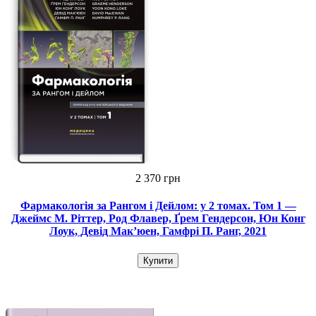
2 370 грн
Фармакологія за Рангом і Дейлом: у 2 томах. Том 1 —
Джеймс М. Ріттер, Род Флавер, Ґрем Гендерсон, Юн Конг
Лоук, Девід Мак’юен, Гамфрі П. Ранг, 2021
Купити