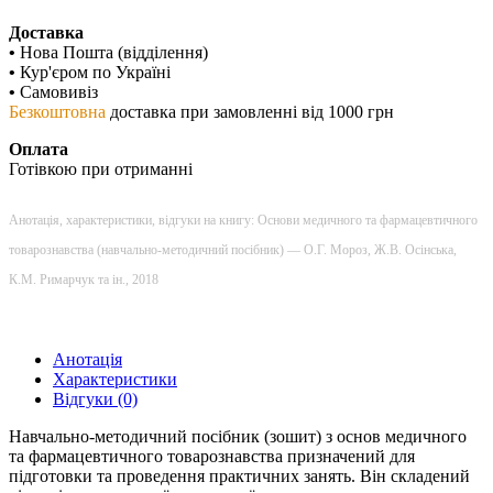
Доставка
•
Нова Пошта (відділення)
•
Кур'єром по Україні
•
Самовивіз
Безкоштовна
доставка при замовленні від 1000 грн
Оплата
Готівкою при отриманні
Анотація, характеристики, відгуки на книгу: Основи медичного та фармацевтичного
товарознавства (навчально-методичний посібник) — О.Г. Мороз, Ж.В. Осінська,
К.М. Римарчук та ін., 2018
Анотація
Характеристики
Відгуки (0)
Навчально-методичний посібник (зошит) з основ медичного
та фармацевтичного товарознавства призначений для
підготовки та проведення практичних занять. Він складений