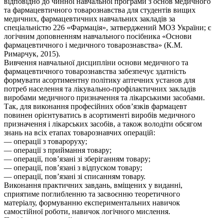
відповідно до чинної навчальної програми з основ медичного
та фармацевтичного товарознавства для студентів вищих
медичних, фармацевтичних навчальних закладів за
спеціальністю 226 «Фармація», затверджений МОЗ України; є
логічним доповненням навчального посібника «Основи
фармацевтичного і медичного товарознавства» (К.М.
Римарчук, 2015).
Вивчення навчальної дисципліни основи медичного та
фармацевтичного товарознавства забезпечує здатність
формувати асортиментну політику аптечних установ для
потреб населення та лікувально-профілактичних закладів
виробами медичного призначення та лікарськими засобами.
Так, для виконання професійних обов’язків фармацевт
повинен орієнтуватись в асортименті виробів медичного
призначення і лікарських засобів, а також володіти обсягом
знань на всіх етапах товарознавчих операцій:
— операції з товароруху;
— операції з приймання товару;
— операції, пов’язані зі зберіганням товару;
— операції, пов’язані з відпуском товару;
— операції, пов’язані зі списанням товару.
Виконання практичних завдань, вміщених у виданні,
сприятиме поглибленню та засвоєнню теоретичного
матеріалу, формуванню експериментальних навичок
самостійної роботи, навичок логічного мислення.