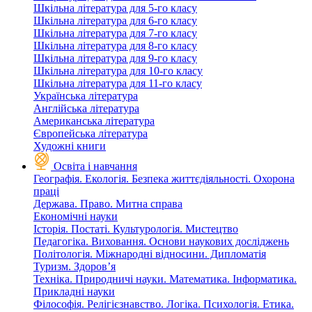
Шкільна література для 5-го класу
Шкільна література для 6-го класу
Шкільна література для 7-го класу
Шкільна література для 8-го класу
Шкільна література для 9-го класу
Шкільна література для 10-го класу
Шкільна література для 11-го класу
Українська література
Англійська література
Американська література
Європейська література
Художні книги
Освіта і навчання
Географія. Екологія. Безпека життєдіяльності. Охорона
праці
Держава. Право. Митна справа
Економічні науки
Історія. Постаті. Культурологія. Мистецтво
Педагогіка. Виховання. Основи наукових досліджень
Політологія. Міжнародні відносини. Дипломатія
Туризм. Здоров’я
Техніка. Природничі науки. Математика. Інформатика.
Прикладні науки
Філософія. Релігієзнавство. Логіка. Психологія. Етика.