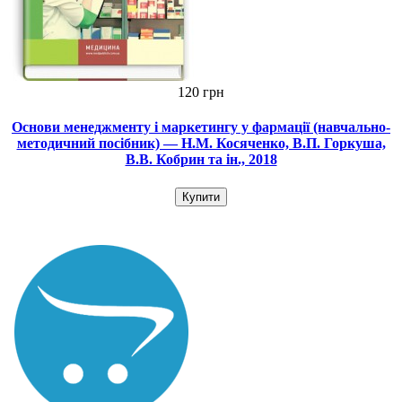
120 грн
Основи менеджменту і маркетингу у фармації (навчально-
методичний посібник) — Н.М. Косяченко, В.П. Горкуша,
В.В. Кобрин та ін., 2018
Купити