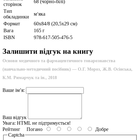
68 (чорно-білі)
сторінок
Тип
м‘яка
обкладинки
Формат
60х84/8 (20,5х29 см)
Вага
165 г
ISBN
978-617-505-476-5
Залишити відгук на книгу
Основи медичного та фармацевтичного товарознавства
(навчально-методичний посібник) — О.Г. Мороз, Ж.В. Осінська,
К.М. Римарчук та ін., 2018
Ваше ім’я:
Ваш відгук
Увага:
HTML не підтримується!
Рейтинг
Погано
Добре
Captcha