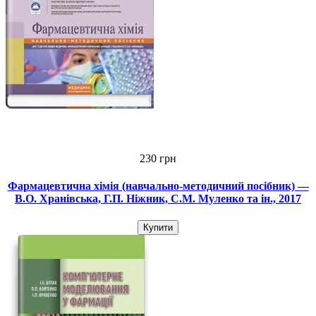
230 грн
Фармацевтична хімія (навчально-методичний посібник) —
В.О. Хранівська, Г.П. Ніжник, С.М. Муленко та ін., 2017
Купити