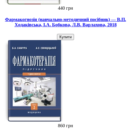
440 грн
Фармакогнозія (навчально-методичний посібник) — В.П.
Ходаківська, І.А. Бобкова, Л.В. Варлахова, 2018
Купити
860 грн