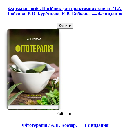
Фармакогнозія. Посібник для практичних занять / І.А.
Бобкова, В.В. Бур’янова, К.В. Бобкова. — 4-е видання
Купити
640 грн
Фітотерапія / А.Я. Кобзар. — 3-є видання