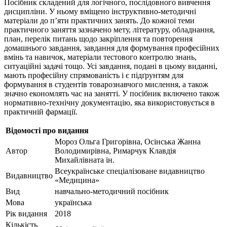
Посібник складений для логічного, послідовного вивчення
дисципліни. У ньому вміщено інструктивно-методичні
матеріали до п’яти практичних занять. До кожної теми
практичного заняття зазначено мету, літературу, обладнання,
план, перелік питань щодо закріплення та повторення
домашнього завдання, завдання для формування професійних
вмінь та навичок, матеріали тестового контролю знань,
ситуаційні задачі тощо. Усі завдання, подані в цьому виданні,
мають професійну спрямованість і є підґрунтям для
формування в студентів товарознавчого мислення, а також
значно економлять час на занятті. У посібник включено також
нормативно-технічну документацію, яка використовується в
практичній фармації.
Відомості про видання
Мороз Ольга Григорівна, Осінська Жанна
Автор
Володимирівна, Римарчук Клавдія
Михайлівната ін.
Всеукраїнське спеціалізоване видавництво
Видавництво
«Медицина»
Вид
навчально-методичний посібник
Мова
українська
Рік видання
2018
Кількість