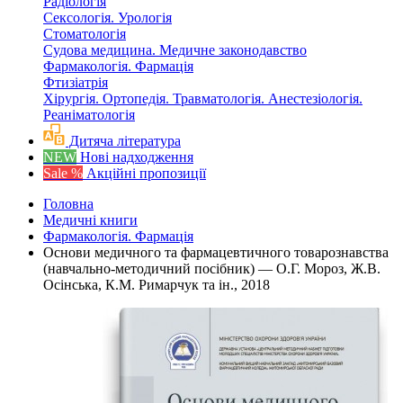
Радіологія
Сексологія. Урологія
Стоматологія
Судова медицина. Медичне законодавство
Фармакологія. Фармація
Фтизіатрія
Хірургія. Ортопедія. Травматологія. Анестезіологія.
Реаніматологія
Дитяча література
NEW
Нові надходження
Sale %
Акційні пропозиції
Головна
Медичні книги
Фармакологія. Фармація
Основи медичного та фармацевтичного товарознавства
(навчально-методичний посібник) — О.Г. Мороз, Ж.В.
Осінська, К.М. Римарчук та ін., 2018