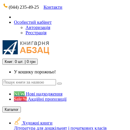
(044) 235-49-25
Контакти
Особистий кабінет
Авторизація
Реєстрація
Книг: 0 шт. | 0 грн
У кошику порожньо!
NEW
Нові надходження
Sale %
Акційні пропозиції
Каталог
Художні книги
Література для дошкільнят і початкових класів