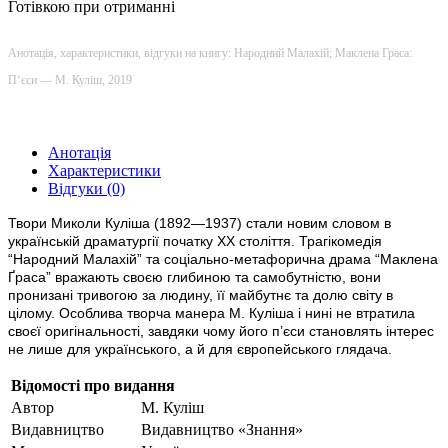
Готівкою при отриманні
Анотація, характеристики, відгуки на книгу: Народний Малахій; Маклена Граса:
П‘єси — М. Куліш, 2019
Анотація
Характеристики
Відгуки (0)
Твори Миколи Куліша (1892—1937) стали новим словом в
українській драматургії початку ХХ століття. Трагікомедія
“Народний Малахій” та соціально-метафорична драма “Маклена
Ґраса” вражають своєю глибиною та самобутністю, вони
пронизані тривогою за людину, її майбутнє та долю світу в
цілому. Особлива творча манера М. Куліша і нині не втратила
своєї оригінальності, завдяки чому його п’єси становлять інтерес
не лише для українського, а й для європейського глядача.
Відомості про видання
Автор
М. Куліш
Видавництво
Видавництво «Знання»