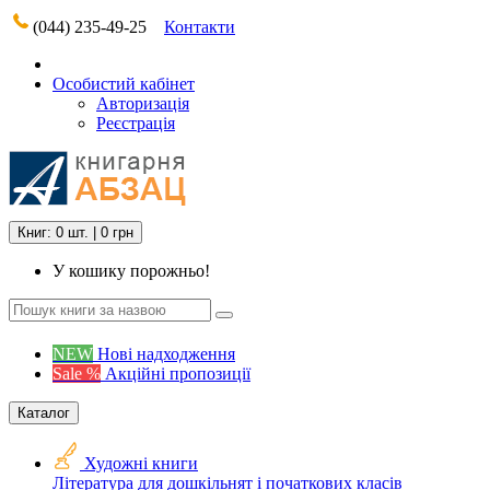
(044) 235-49-25
Контакти
Особистий кабінет
Авторизація
Реєстрація
Книг: 0 шт. | 0 грн
У кошику порожньо!
NEW
Нові надходження
Sale %
Акційні пропозиції
Каталог
Художні книги
Література для дошкільнят і початкових класів