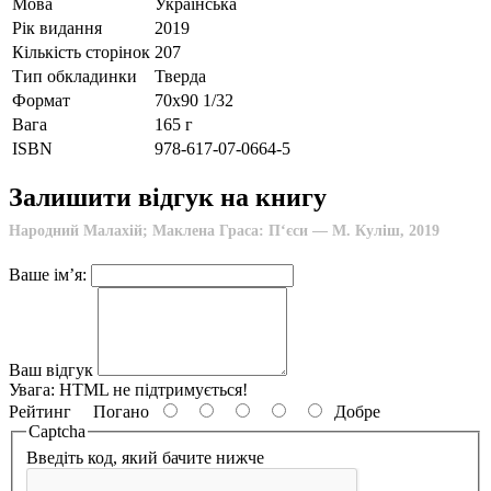
Мова
Українська
Рік видання
2019
Кількість сторінок
207
Тип обкладинки
Тверда
Формат
70х90 1/32
Вага
165 г
ISBN
978-617-07-0664-5
Залишити відгук на книгу
Народний Малахій; Маклена Граса: П‘єси — М. Куліш, 2019
Ваше ім’я:
Ваш відгук
Увага:
HTML не підтримується!
Рейтинг
Погано
Добре
Captcha
Введіть код, який бачите нижче