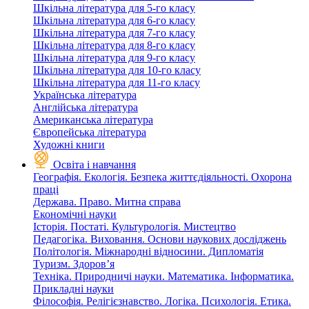
Шкільна література для 5-го класу
Шкільна література для 6-го класу
Шкільна література для 7-го класу
Шкільна література для 8-го класу
Шкільна література для 9-го класу
Шкільна література для 10-го класу
Шкільна література для 11-го класу
Українська література
Англійська література
Американська література
Європейська література
Художні книги
Освіта і навчання
Географія. Екологія. Безпека життєдіяльності. Охорона
праці
Держава. Право. Митна справа
Економічні науки
Історія. Постаті. Культурологія. Мистецтво
Педагогіка. Виховання. Основи наукових досліджень
Політологія. Міжнародні відносини. Дипломатія
Туризм. Здоров’я
Техніка. Природничі науки. Математика. Інформатика.
Прикладні науки
Філософія. Релігієзнавство. Логіка. Психологія. Етика.