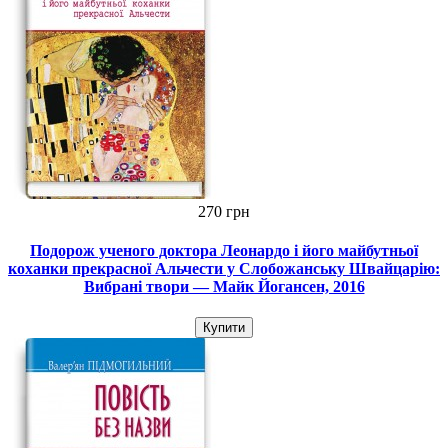
270 грн
Подорож ученого доктора Леонардо і його майбутньої
коханки прекрасної Альчести у Слобожанську Швайцарію:
Вибрані твори — Майк Йогансен, 2016
Купити