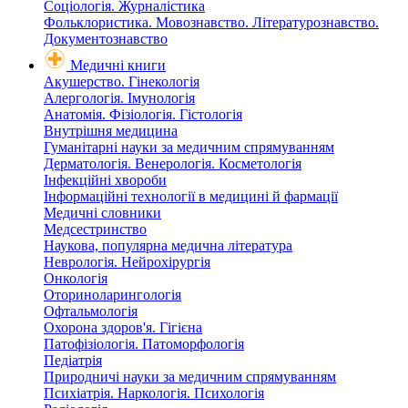
Соціологія. Журналістика
Фольклористика. Мовознавство. Літературознавство.
Документознавство
Медичні книги
Акушерство. Гінекологія
Алергологія. Імунологія
Анатомія. Фізіологія. Гістологія
Внутрішня медицина
Гуманітарні науки за медичним спрямуванням
Дерматологія. Венерологія. Косметологія
Інфекційні хвороби
Інформаційні технології в медицині й фармації
Медичні словники
Медсестринство
Наукова, популярна медична література
Неврологія. Нейрохірургія
Онкологія
Оториноларингологія
Офтальмологія
Охорона здоров'я. Гігієна
Патофізіологія. Патоморфологія
Педіатрія
Природничі науки за медичним спрямуванням
Психіатрія. Наркологія. Психологія