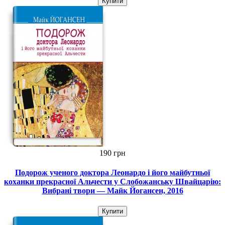
Купити
190 грн
Подорож ученого доктора Леонардо і його майбутньої
коханки прекрасної Альчести у Слобожанську Швайцарію:
Вибрані твори — Майк Йогансен, 2016
Купити