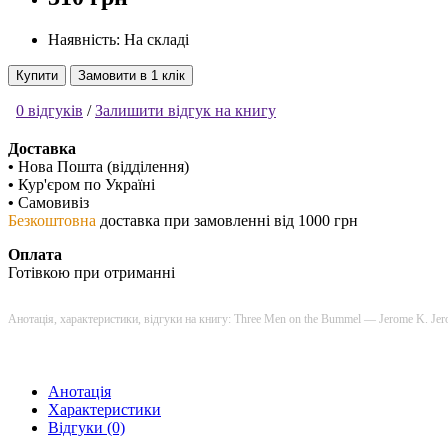
Наявність: На складі
Купити
Замовити в 1 клік
0 відгуків
/
Залишити відгук на книгу
Доставка
•
Нова Пошта (відділення)
•
Кур'єром по Україні
•
Самовивіз
Безкоштовна
доставка при замовленні від 1000 грн
Оплата
Готівкою при отриманні
Анотація, характеристики, відгуки на книгу: Three Men on the Bummel — Jerome K. Jer
Анотація
Характеристики
Відгуки (0)