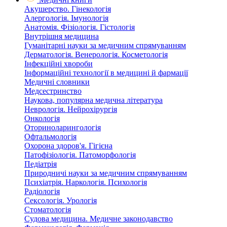
Акушерство. Гінекологія
Алергологія. Імунологія
Анатомія. Фізіологія. Гістологія
Внутрішня медицина
Гуманітарні науки за медичним спрямуванням
Дерматологія. Венерологія. Косметологія
Інфекційні хвороби
Інформаційні технології в медицині й фармації
Медичні словники
Медсестринство
Наукова, популярна медична література
Неврологія. Нейрохірургія
Онкологія
Оториноларингологія
Офтальмологія
Охорона здоров'я. Гігієна
Патофізіологія. Патоморфологія
Педіатрія
Природничі науки за медичним спрямуванням
Психіатрія. Наркологія. Психологія
Радіологія
Сексологія. Урологія
Стоматологія
Судова медицина. Медичне законодавство