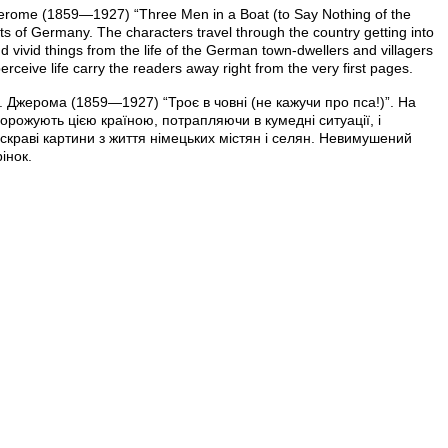
 Jerome (1859—1927) “Three Men in a Boat (to Say Nothing of the
ts of Germany. The characters travel through the country getting into
d vivid things from the life of the German town-dwellers and villagers
rceive life carry the readers away right from the very first pages.
 Джерома (1859—1927) “Троє в човні (не кажучи про пса!)”. На
дорожують цією країною, потрапляючи в кумедні ситуації, і
скраві картини з життя німецьких містян і селян. Невимушений
інок.