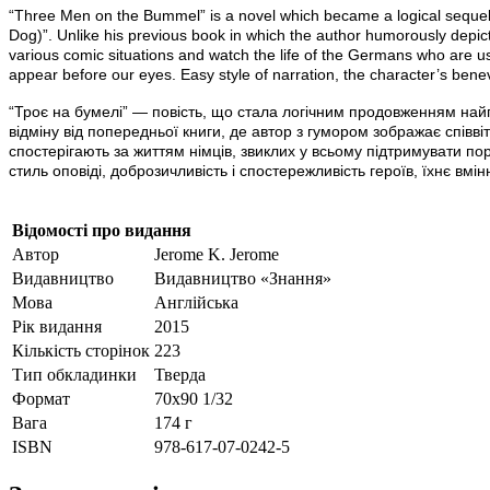
“Three Men on the Bummel” is a novel which became a logical sequel
Dog)”. Unlike his previous book in which the author humorously depict
various comic situations and watch the life of the Germans who are use
appear before our eyes. Easy style of narration, the character’s benevo
“Троє на бумелі” — повість, що стала логічним продовженням най
відміну від попередньої книги, де автор з гумором зображає співв
спостерігають за життям німців, звиклих у всьому підтримувати п
стиль оповіді, доброзичливість і спостережливість героїв, їхнє в
Відомості про видання
Автор
Jerome K. Jerome
Видавництво
Видавництво «Знання»
Мова
Англійська
Рік видання
2015
Кількість сторінок
223
Тип обкладинки
Тверда
Формат
70х90 1/32
Вага
174 г
ISBN
978-617-07-0242-5