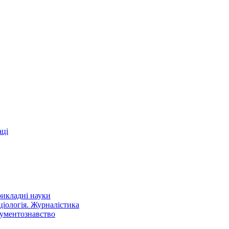
аці
рикладні науки
оціологія. Журналістика
кументознавство