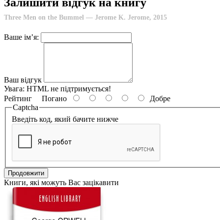
Залишити відгук на книгу
Three Men on the Bummel — Jerome K. Jerome, 2015
Ваше ім’я:
Ваш відгук
Увага:
HTML не підтримується!
Рейтинг
Погано
Добре
Captcha
Введіть код, який бачите нижче
Продовжити
Книги, які можуть Вас зацікавити