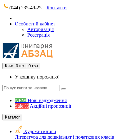
(044) 235-49-25
Контакти
Особистий кабінет
Авторизація
Реєстрація
Книг: 0 шт. | 0 грн
У кошику порожньо!
NEW
Нові надходження
Sale %
Акційні пропозиції
Каталог
Художні книги
Література для дошкільнят і початкових класів