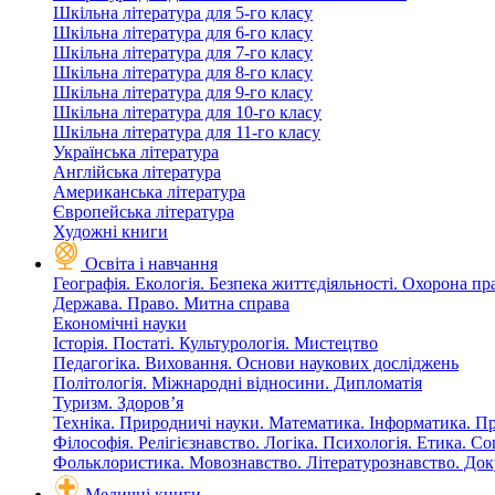
Шкільна література для 5-го класу
Шкільна література для 6-го класу
Шкільна література для 7-го класу
Шкільна література для 8-го класу
Шкільна література для 9-го класу
Шкільна література для 10-го класу
Шкільна література для 11-го класу
Українська література
Англійська література
Американська література
Європейська література
Художні книги
Освіта і навчання
Географія. Екологія. Безпека життєдіяльності. Охорона пр
Держава. Право. Митна справа
Економічні науки
Історія. Постаті. Культурологія. Мистецтво
Педагогіка. Виховання. Основи наукових досліджень
Політологія. Міжнародні відносини. Дипломатія
Туризм. Здоров’я
Техніка. Природничі науки. Математика. Інформатика. П
Філософія. Релігієзнавство. Логіка. Психологія. Етика. С
Фольклористика. Мовознавство. Літературознавство. До
Медичні книги