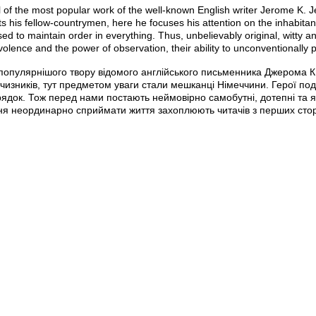
 of the most popular work of the well-known English writer Jerome K.
s his fellow-countrymen, here he focuses his attention on the inhabitan
d to maintain order in everything. Thus, unbelievably original, witty an
lence and the power of observation, their ability to unconventionally pe
популярнішого твору відомого англійського письменника Джерома К.
ітчизників, тут предметом уваги стали мешканці Німеччини. Герої по
орядок. Тож перед нами постають неймовірно самобутні, дотепні та я
міння неординарно сприймати життя захоплюють читачів з перших стор