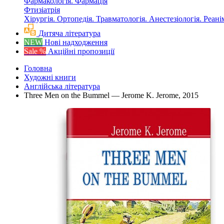
Фармакологія. Фармація
Фтизіатрія
Хірургія. Ортопедія. Травматологія. Анестезіологія. Реані
Дитяча література
NEW
Нові надходження
Sale %
Акційні пропозиції
Головна
Художні книги
Англійська література
Three Men on the Bummel — Jerome K. Jerome, 2015