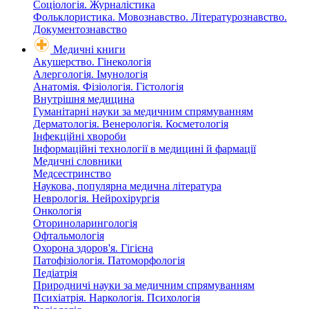
Соціологія. Журналістика
Фольклористика. Мовознавство. Літературознавство.
Документознавство
Медичні книги
Акушерство. Гінекологія
Алергологія. Імунологія
Анатомія. Фізіологія. Гістологія
Внутрішня медицина
Гуманітарні науки за медичним спрямуванням
Дерматологія. Венерологія. Косметологія
Інфекційні хвороби
Інформаційні технології в медицині й фармації
Медичні словники
Медсестринство
Наукова, популярна медична література
Неврологія. Нейрохірургія
Онкологія
Оториноларингологія
Офтальмологія
Охорона здоров'я. Гігієна
Патофізіологія. Патоморфологія
Педіатрія
Природничі науки за медичним спрямуванням
Психіатрія. Наркологія. Психологія