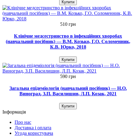
Купити
510 грн
Клінічне медсестринство в інфекційних хворобах
(навчальний посібник) — В.М. Козько, Г.О. Соломенник,
К.В. Юрко, 2018
Купити
590 грн
Загальна епідеміологія (навчальний посібник) — Н.О.
Виноград, З.П. Василишин, Л.П. Козак, 2021
Купити
Інформація
Про нас
Доставка і оплата
Угода користувача