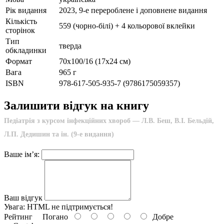
Рік видання
2023, 9-е перероблене і доповнене видання
Кількість
559 (чорно-білі) + 4 кольорової вклейки
сторінок
Тип
тверда
обкладинки
Формат
70х100/16 (17х24 см)
Вага
965 г
ISBN
978-617-505-935-7 (9786175059357)
Залишити відгук на книгу
Педіатрія з курсом інфекційних хвороб — Л.В. Беш, В.I. Бельдій,
Л.П. Дедишин та ін. (9-е видання)
Ваше ім’я:
Ваш відгук
Увага:
HTML не підтримується!
Рейтинг
Погано
Добре