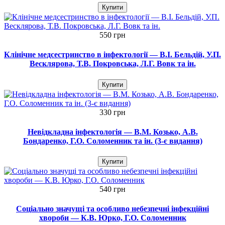
Купити
550 грн
Клінічне медсестринство в інфектології — В.I. Бельдій, У.П.
Весклярова, Т.В. Покровська, Л.Г. Вовк та ін.
Купити
330 грн
Невідкладна інфектологія — В.М. Козько, А.В.
Бондаренко, Г.О. Соломенник та ін. (3-є видання)
Купити
540 грн
Соціально значущі та особливо небезпечні інфекційні
хвороби — К.В. Юрко, Г.О. Соломенник