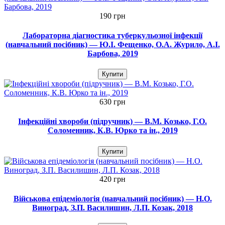
190 грн
Лабораторна діагностика туберкульозної інфекції
(навчальний посібник) — Ю.І. Фещенко, О.А. Журило, А.І.
Барбова, 2019
Купити
630 грн
Інфекційні хвороби (підручник) — В.М. Козько, Г.О.
Соломенник, К.В. Юрко та ін., 2019
Купити
420 грн
Військова епідеміологія (навчальний посібник) — Н.О.
Виноград, З.П. Василишин, Л.П. Козак, 2018