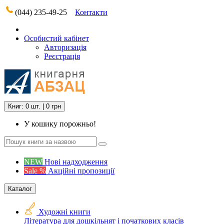
(044) 235-49-25
Контакти
Особистий кабінет
Авторизація
Реєстрація
Книг: 0 шт. | 0 грн
У кошику порожньо!
NEW
Нові надходження
Sale %
Акційні пропозиції
Каталог
Художні книги
Література для дошкільнят і початкових класів