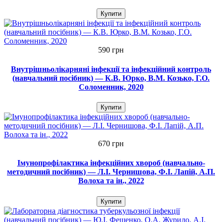
Купити
590 грн
Внутрішньолікарняні інфекції та інфекційний контроль
(навчальний посібник) — К.В. Юрко, В.М. Козько, Г.О.
Соломенник, 2020
Купити
670 грн
Імунопрофілактика інфекційних хвороб (навчально-
методичний посібник) — Л.І. Чернишова, Ф.І. Лапій, А.П.
Волоха та ін., 2022
Купити