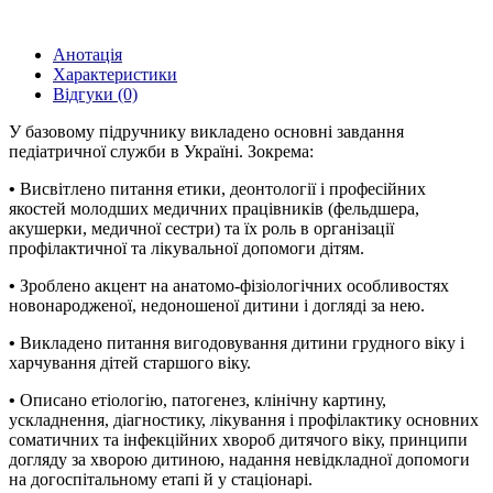
Анотація
Характеристики
Відгуки (0)
У базовому підручнику викладено основні завдання
педіатричної служби в Україні. Зокрема:
•
Висвітлено питання етики, деонтології і професійних
якостей молодших медичних працівників (фельдшера,
акушерки, медичної сестри) та їх роль в організації
профілактичної та лікувальної допомоги дітям.
•
Зроблено акцент на анатомо-фізіологічних особливостях
новонародженої, недоношеної дитини і догляді за нею.
•
Викладено питання вигодовування дитини грудного віку і
харчування дітей старшого віку.
•
Описано етіологію, патогенез, клінічну картину,
ускладнення, діагностику, лікування і профілактику основних
соматичних та інфекційних хвороб дитячого віку, принципи
догляду за хворою дитиною, надання невідкладної допомоги
на догоспітальному етапі й у стаціонарі.