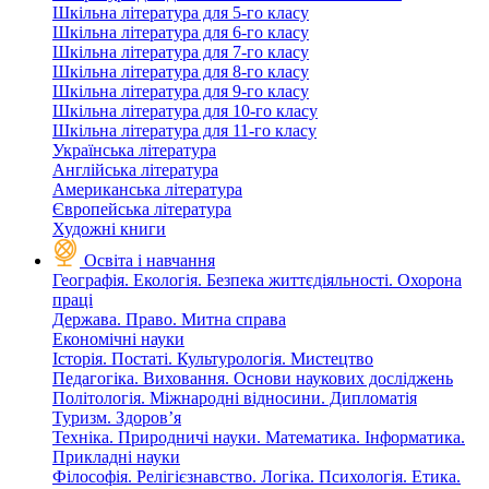
Шкільна література для 5-го класу
Шкільна література для 6-го класу
Шкільна література для 7-го класу
Шкільна література для 8-го класу
Шкільна література для 9-го класу
Шкільна література для 10-го класу
Шкільна література для 11-го класу
Українська література
Англійська література
Американська література
Європейська література
Художні книги
Освіта і навчання
Географія. Екологія. Безпека життєдіяльності. Охорона
праці
Держава. Право. Митна справа
Економічні науки
Історія. Постаті. Культурологія. Мистецтво
Педагогіка. Виховання. Основи наукових досліджень
Політологія. Міжнародні відносини. Дипломатія
Туризм. Здоров’я
Техніка. Природничі науки. Математика. Інформатика.
Прикладні науки
Філософія. Релігієзнавство. Логіка. Психологія. Етика.