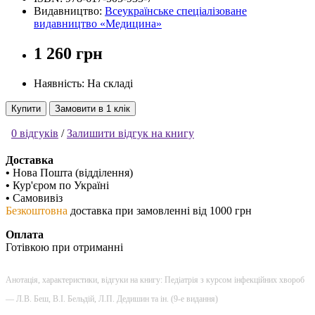
Видавництво:
Всеукраїнське спеціалізоване
видавництво «Медицина»
1 260 грн
Наявність: На складі
Купити
Замовити в 1 клік
0 відгуків
/
Залишити відгук на книгу
Доставка
•
Нова Пошта (відділення)
•
Кур'єром по Україні
•
Самовивіз
Безкоштовна
доставка при замовленні від 1000 грн
Оплата
Готівкою при отриманні
Анотація, характеристики, відгуки на книгу: Педіатрія з курсом інфекційних хвороб
— Л.В. Беш, В.I. Бельдій, Л.П. Дедишин та ін. (9-е видання)