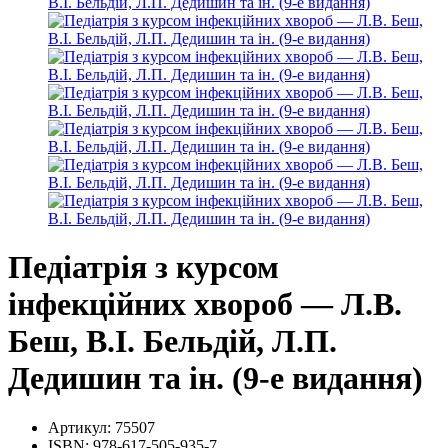
Педіатрія з курсом
інфекційних хвороб — Л.В.
Беш, В.I. Бельдій, Л.П.
Дедишин та ін. (9-е видання)
Артикул:
75507
ISBN:
978-617-505-935-7