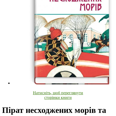
Натисніть, щоб переглянути
сторінки книги
Пірат несходжених морів та