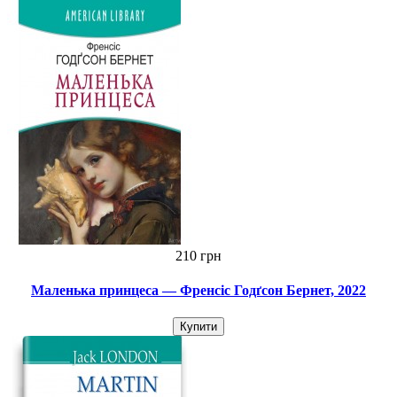
210 грн
Маленька принцеса — Френсіс Годґсон Бернет, 2022
Купити