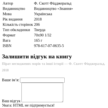
Автор
Ф. Скотт Фіцджеральд
Видавництво
Видавництво «Знання»
Мова
Українська
Рік видання
2018
Кількість сторінок
206
Тип обкладинки
Тверда
Формат
70х90 1/32
Вага
165 г
ISBN
978-617-07-0635-5
Залишити відгук на книгу
Пірат несходжених морів та інші історії — Ф. Скотт Фіцджеральд,
2018
Ваше ім’я:
Ваш відгук
Увага:
HTML не підтримується!