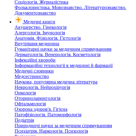
Соціологія. Журналістика
Фольклористика. Мовознавство. Літературознавство.
Документознавство
Медичні книги
Акушерство. Гінекологія
Алергологія. Імунологія
Анатомія. Фізіологія. Гістологія
Внутрішня медицина
Гуманітарні науки за медичним спрямуванням
Дерматологія. Венерологія. Косметологія
Інфекційні хвороби
Інформаційні технології в медицині й фармації
Медичні словники
Медсестринство
Наукова, популярна медична література
Неврологія. Нейрохірургія
Онкологія
Оториноларингологія
Офтальмологія
Охорона здоров'я. Гігієна
Патофізіологія. Патоморфологія
Педіатрія
Природничі науки за медичним спрямуванням
Психіатрія. Наркологія. Психологія