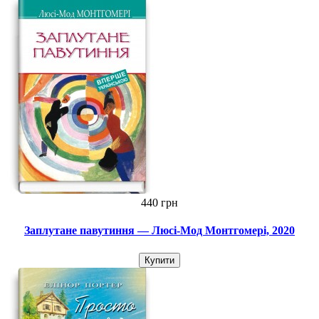
440 грн
Заплутане павутиння — Люсі-Мод Монтгомері, 2020
Купити