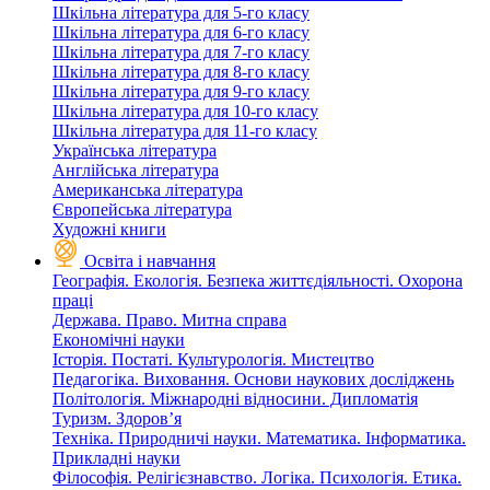
Шкільна література для 5-го класу
Шкільна література для 6-го класу
Шкільна література для 7-го класу
Шкільна література для 8-го класу
Шкільна література для 9-го класу
Шкільна література для 10-го класу
Шкільна література для 11-го класу
Українська література
Англійська література
Американська література
Європейська література
Художні книги
Освіта і навчання
Географія. Екологія. Безпека життєдіяльності. Охорона
праці
Держава. Право. Митна справа
Економічні науки
Історія. Постаті. Культурологія. Мистецтво
Педагогіка. Виховання. Основи наукових досліджень
Політологія. Міжнародні відносини. Дипломатія
Туризм. Здоров’я
Техніка. Природничі науки. Математика. Інформатика.
Прикладні науки
Філософія. Релігієзнавство. Логіка. Психологія. Етика.