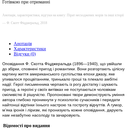
Готівкою при отриманні
Анотація, характеристики, відгуки на книгу: Пірат несходжених морів та інші історії
— Ф. Скотт Фіцджеральд, 2018
Анотація
Характеристики
Відгуки (0)
Оповідання Ф. Скотта Фіцджеральда (1896—1940), що увійшли
до збірки, сповнені пригод і романтики. Вони розгортають цілісну
картину життя амери­канського суспільства епохи джазу, яке
упивалося процвітанням, тринькало гроші та плекало амбітні
надії. Герої письменника черпають із рогу достатку і шукають
пригод, а героїні у своїх витівках не поступаються чоловікам
сміливістю й рішучістю. Пропоновані твори демонструють уміння
автора глибоко проникнути у психологію сучасників і пере­дати
найтонші відтінки їхнього настрою та гостроту відчуттів. А гумор,
м’яка іронія і ліризм, які пронизують кожне оповідання, дарують
нам незабутню насолоду та зачаровують.
Відомості про видання