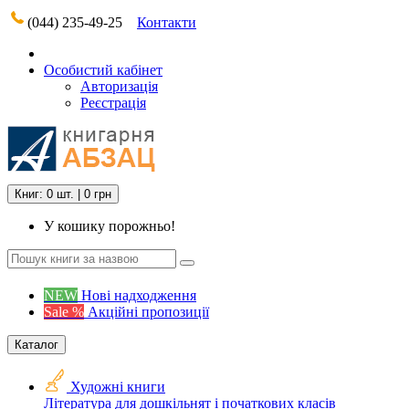
(044) 235-49-25
Контакти
Особистий кабінет
Авторизація
Реєстрація
Книг: 0 шт. | 0 грн
У кошику порожньо!
NEW
Нові надходження
Sale %
Акційні пропозиції
Каталог
Художні книги
Література для дошкільнят і початкових класів