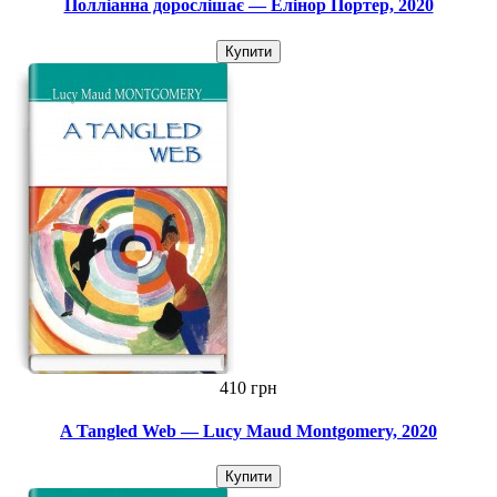
Полліанна дорослішає — Елінор Портер, 2020
Купити
410 грн
A Tangled Web — Lucy Maud Montgomery, 2020
Купити